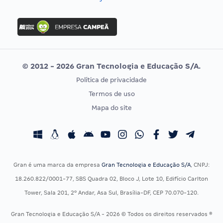
Concurso Nacional Unificado
FGV
Concurso Ibama
Idecan
Concurso MPU
Selecon
Editais publicados
Uniase
© 2012 - 2026 Gran Tecnologia e Educação S/A.
Vunesp
Política de privacidade
CONCURSOS POR PROFISSÃO
EXAME DE ORDEM
Termos de uso
Concursos Administrativos
OAB
Mapa do site
Concursos Educação
Prova OAB
Concursos Fiscais
Calendário OAB
Concursos Jurídicos
Questões OAB
Concursos Militares
Recursos OAB
Gran é uma marca da empresa
Gran Tecnologia e Educação S/A
, CNPJ:
Concursos Policiais
Exame de Ordem
18.260.822/0001-77, SBS Quadra 02, Bloco J, Lote 10, Edifício Carlton
Concursos Saúde
Tower, Sala 201, 2º Andar, Asa Sul, Brasília-DF, CEP 70.070-120.
Concursos Tribunais
Gran Tecnologia e Educação S/A - 2026 © Todos os direitos reservados ®
Residência Multiprofissional