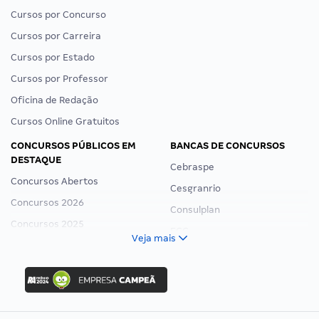
Cursos por Concurso
Cursos por Carreira
Cursos por Estado
Cursos por Professor
Oficina de Redação
Cursos Online Gratuitos
CONCURSOS PÚBLICOS EM
BANCAS DE CONCURSOS
DESTAQUE
Cebraspe
Concursos Abertos
Cesgranrio
Concursos 2026
Consulplan
Concursos 2025
FCC
Veja mais
Concurso Nacional Unificado
FGV
Concurso Ibama
Idecan
Concurso MPU
Selecon
Editais publicados
Uniase