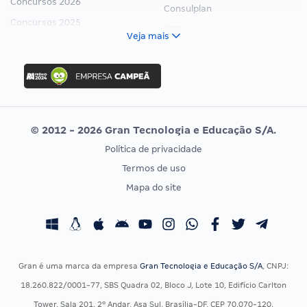
Concursos 2026
Consulplan
Concursos 2025
FCC
Veja mais
Concurso Nacional Unificado
FGV
Concurso Ibama
Idecan
Concurso MPU
Selecon
Editais publicados
Uniase
© 2012 - 2026 Gran Tecnologia e Educação S/A.
Vunesp
Política de privacidade
CONCURSOS POR PROFISSÃO
EXAME DE ORDEM
Termos de uso
Concursos Administrativos
OAB
Mapa do site
Concursos Educação
Prova OAB
Concursos Fiscais
Calendário OAB
Concursos Jurídicos
Questões OAB
Concursos Militares
Recursos OAB
Gran é uma marca da empresa
Gran Tecnologia e Educação S/A
, CNPJ:
Concursos Policiais
Exame de Ordem
18.260.822/0001-77, SBS Quadra 02, Bloco J, Lote 10, Edifício Carlton
Concursos Saúde
Tower, Sala 201, 2º Andar, Asa Sul, Brasília-DF, CEP 70.070-120.