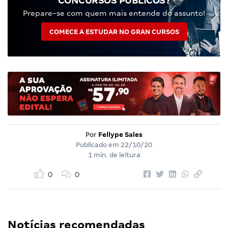
CONCURSOS PÚBLICOS?
Prepare-se com quem mais entende do assunto!
COMECE A ESTUDAR NO GRAN CURSOS
Por
Fellype Sales
Publicado em
22/10/20
1 min. de leitura
0
0
Notícias recomendadas