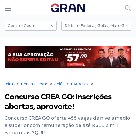
Início
››
Centro Oeste
››
Goiás
››
CREA GO
››
Concurso CREA GO
›
Concurso CREA GO: inscrições
abertas, aproveite!
Concurso CREA GO oferta 455 vagas de níveis médio
e superior com remuneração de até R$11,2 mil!
Saiba mais AQUI!