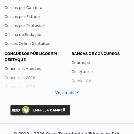
Cursos por Carreira
Cursos por Estado
Cursos por Professor
Oficina de Redação
Cursos Online Gratuitos
CONCURSOS PÚBLICOS EM
BANCAS DE CONCURSOS
DESTAQUE
Cebraspe
Concursos Abertos
Cesgranrio
Concursos 2026
Consulplan
Concursos 2025
FCC
Veja mais
Concurso Nacional Unificado
FGV
Concurso Ibama
Idecan
Concurso MPU
Selecon
Editais publicados
Uniase
© 2012 - 2026 Gran Tecnologia e Educação S/A.