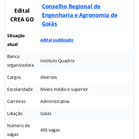
Conselho Regional de
Edital
Engenharia e Agronomia de
CREA GO
Goiás
Situação
edital publicado
atual
Banca
Instituto Quadrix
organizadora
Cargos
diversos
Escolaridade
Níveis médio e superior
Carreiras
Administrativa
Lotação
Goiás
Número de
455 vagas
vagas