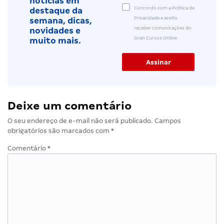
notícias em
Concordo com a Política de
destaque da
Privacidade e aceito
semana, dicas,
receber comunicações do
novidades e
Gran Cursos Online.
muito mais.
Deixe um comentário
O seu endereço de e-mail não será publicado.
Campos
obrigatórios são marcados com
*
Comentário
*