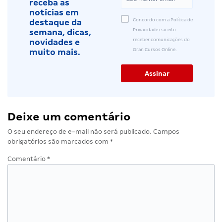
receba as
notícias em
Concordo com a Política de
destaque da
Privacidade e aceito
semana, dicas,
receber comunicações do
novidades e
Gran Cursos Online.
muito mais.
Deixe um comentário
O seu endereço de e-mail não será publicado.
Campos
obrigatórios são marcados com
*
Comentário
*