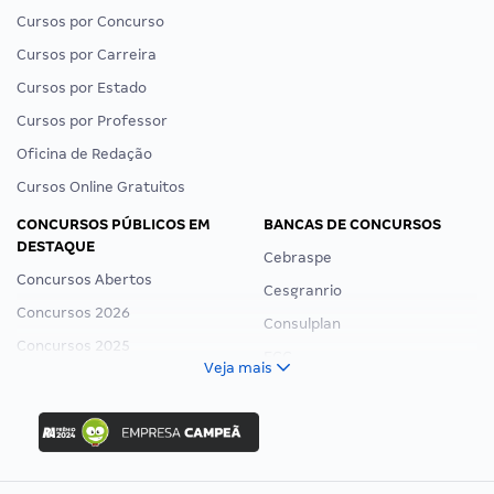
Cursos por Concurso
Cursos por Carreira
Cursos por Estado
Cursos por Professor
Oficina de Redação
Cursos Online Gratuitos
CONCURSOS PÚBLICOS EM
BANCAS DE CONCURSOS
DESTAQUE
Cebraspe
Concursos Abertos
Cesgranrio
Concursos 2026
Consulplan
Concursos 2025
FCC
Veja mais
Concurso Nacional Unificado
FGV
Concurso Ibama
Idecan
Concurso MPU
Selecon
Editais publicados
Uniase