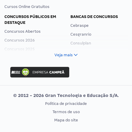
Cursos Online Gratuitos
CONCURSOS PÚBLICOS EM
BANCAS DE CONCURSOS
DESTAQUE
Cebraspe
Concursos Abertos
Cesgranrio
Concursos 2026
Consulplan
Concursos 2025
FCC
Veja mais
Concurso Nacional Unificado
FGV
Concurso Ibama
Idecan
Concurso MPU
Selecon
Editais publicados
Uniase
© 2012 - 2026 Gran Tecnologia e Educação S/A.
Vunesp
Política de privacidade
CONCURSOS POR PROFISSÃO
EXAME DE ORDEM
Termos de uso
Concursos Administrativos
OAB
Mapa do site
Concursos Educação
Prova OAB