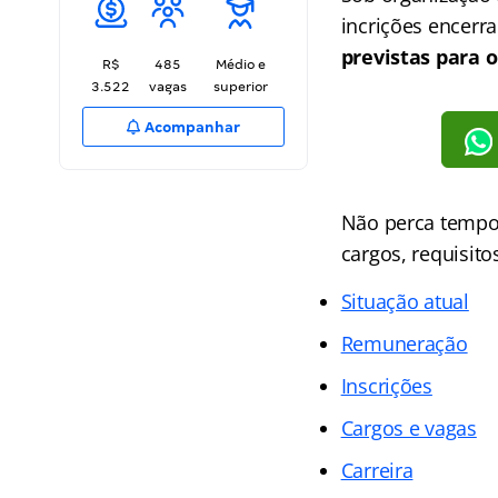
incrições encerr
previstas para o
R$
485
Médio e
3.522
vagas
superior
Acompanhar
Não perca tempo 
cargos, requisito
Situação atual
Remuneração
Inscrições
Cargos e vagas
Carreira