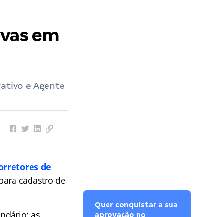
ovas em
rativo e Agente
orretores de
 para cadastro de
Quer conquistar a sua
endário: as
aprovação no