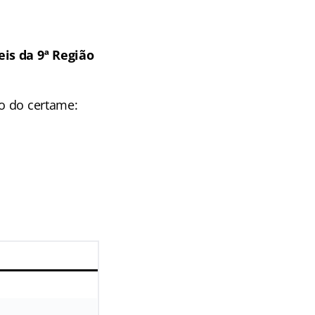
is da 9ª Região
co do certame: