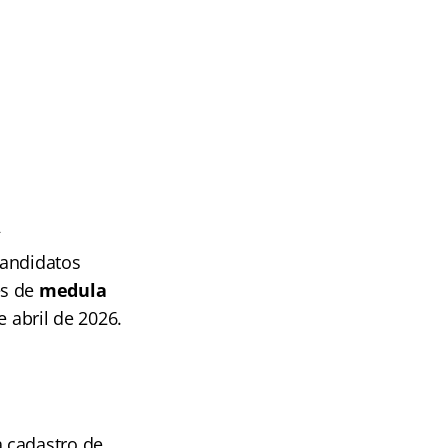
A
andidatos
es de
medula
e abril de 2026.
a cadastro de