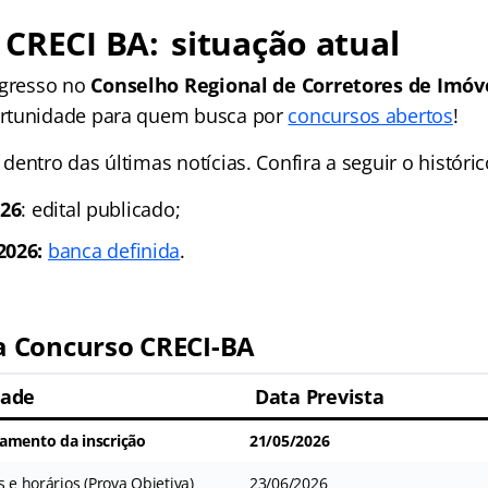
CRECI BA: situação atual
ngresso no
Conselho Regional de Corretores de Imóve
rtunidade para quem busca por
concursos abertos
!
entro das últimas notícias. Confira a seguir o históri
026
: edital publicado;
2026:
banca definida
.
 Concurso CRECI-BA
dade
Data Prevista
gamento da inscrição
21/05/2026
s e horários (Prova Objetiva)
23/06/2026