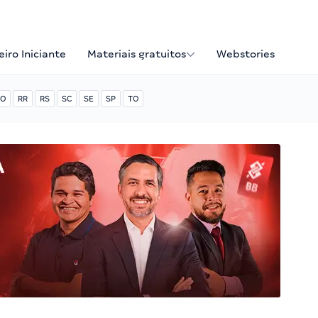
iro Iniciante
Materiais gratuitos
Webstories
O
RR
RS
SC
SE
SP
TO