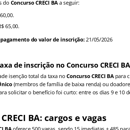
es do
Concurso CRECI BA
a seguir:
60,00.
$ 65,00.
 pagamento do valor de inscrição:
21/05/2026
taxa de inscrição no Concurso CRECI B
ade isenção total da taxa no
Concurso CRECI BA
para c
Único
(membros de família de baixa renda) ou doador
ara solicitar o benefício foi curto: entre os dias 9 e 10 d
CRECI BA: cargos e vagas
CI BA
oferece 500 vagas, sendo 15 imediatas + 485 par