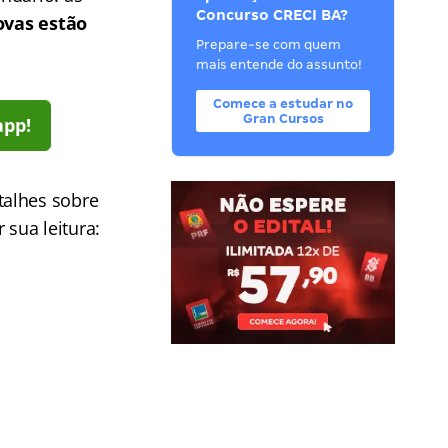
Concurso CRECI BA?
ovas estão
Prepare-se com quem
mais entende do assunto!
Comece a estudar no
Gran Cursos
app!
talhes sobre
 sua leitura: