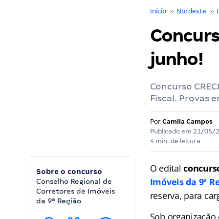
Início
››
Nordeste
››
Concurs
junho!
Concurso CRECI 
Fiscal. Provas 
Por
Camila Campos
Publicado em
21/05/
4 min. de leitura
O edital
concurs
Sobre o concurso
Imóveis da 9ª R
Conselho Regional de
Corretores de Imóveis
reserva, para ca
da 9ª Região
Sob organização