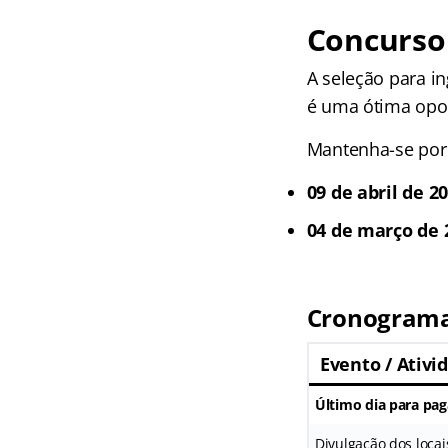
Concurso 
A seleção para i
é uma ótima opo
Mantenha-se por d
09 de abril de 2
04 de março de 
Cronograma
Evento / Ativi
Último dia para pa
Divulgação dos locai