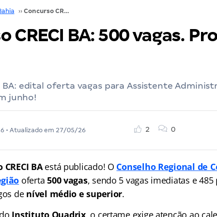
Bahia
››
Concurso CRECI BA: 500 vagas. Provas em junho!
o CRECI BA: 500 vagas. Pr
BA: edital oferta vagas para Assistente Administ
em junho!
2
0
26
• Atualizado em
27/05/26
o CRECI BA
está publicado! O
Conselho Regional de C
egião
oferta
500 vagas
, sendo 5 vagas imediatas e 485
rgos de
nível médio e superior
.
 do
Instituto Quadrix
, o certame exige atenção ao cal