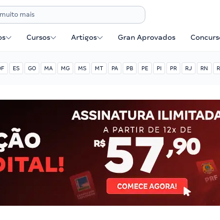
os
Cursos
Artigos
Gran Aprovados
Concurse
DF
ES
GO
MA
MG
MS
MT
PA
PB
PE
PI
PR
RJ
RN
R