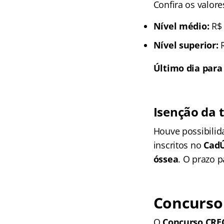
Confira os valor
Nível médio:
R$ 
Nível superior:
R
Último dia para
Isenção da 
Houve possibilid
inscritos no
Cad
óssea
. O prazo p
Concurso 
O
Concurso CRE