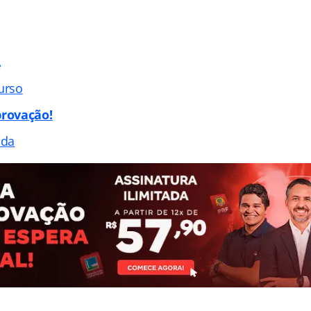
A
urso
rovação!
ada