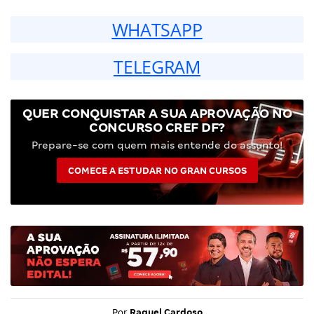
WHATSAPP
TELEGRAM
QUER CONQUISTAR A SUA APROVAÇÃO NO
CONCURSO CREF DF?
Prepare-se com quem mais entende do assunto!
COMECE A ESTUDAR NO GRAN CURSOS
Por
Raquel Cardoso