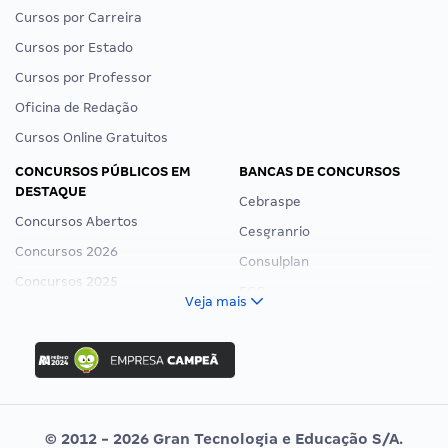
Cursos por Carreira
Cursos por Estado
Cursos por Professor
Oficina de Redação
Cursos Online Gratuitos
CONCURSOS PÚBLICOS EM
BANCAS DE CONCURSOS
DESTAQUE
Cebraspe
Concursos Abertos
Cesgranrio
Concursos 2026
Consulplan
Concursos 2025
FCC
Veja mais
Concurso Nacional Unificado
FGV
Concurso Ibama
Idecan
Concurso MPU
Selecon
Editais publicados
Uniase
© 2012 - 2026 Gran Tecnologia e Educação S/A.
Vunesp