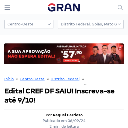
Início
››
Centro Oeste
››
Distrito Federal
››
CREF DF
››
Edital CREF DF SAIU! Inscreva-se
até 9/10!
Por
Raquel Cardoso
Publicado em
06/09/24
2 min. de leitura