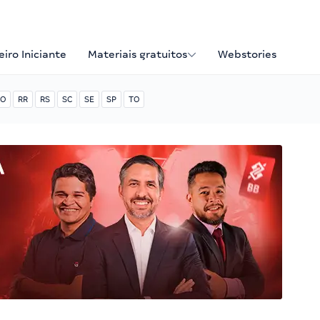
iro Iniciante
Materiais gratuitos
Webstories
O
RR
RS
SC
SE
SP
TO