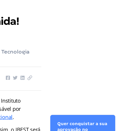
ida!
e Tecnologia
Instituto
sável por
cional
.
Quer conquistar a sua
sim, o IBEST será
aprovação no