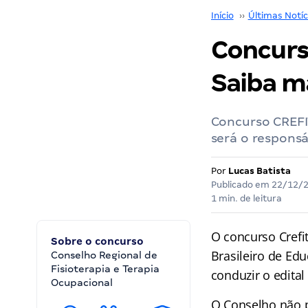
Início
››
Últimas Notíc
Concurs
Saiba m
Concurso CREFIT
será o responsáv
Por
Lucas Batista
Publicado em
22/12/
1 min. de leitura
O concurso Crefit
Sobre o concurso
Brasileiro de Edu
Conselho Regional de
Fisioterapia e Terapia
conduzir o edita
Ocupacional
O Conselho não p