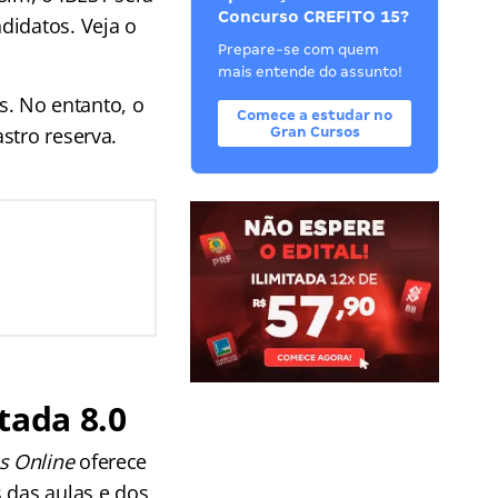
Concurso CREFITO 15?
didatos. Veja o
Prepare-se com quem
mais entende do assunto!
. No entanto, o
Comece a estudar no
stro reserva.
Gran Cursos
tada 8.0
s Online
oferece
 das aulas e dos