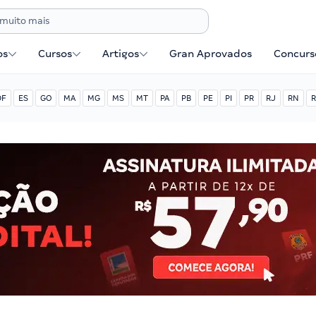
os
Cursos
Artigos
Gran Aprovados
Concurse
DF
ES
GO
MA
MG
MS
MT
PA
PB
PE
PI
PR
RJ
RN
R