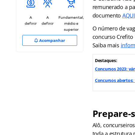
remunerado a par
documento
AQUI
A
A
Fundamental,
definir
definir
médio e
O número de vaga
superior
concurso Crefito
Acompanhar
Saiba mais
infor
Destaques:
Concursos 2023: vár
Concursos abertos: v
Prepare-s
Alô, concurseir
toda a estrutura