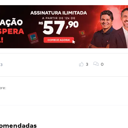
3
0
23
bre:
ecomendadas