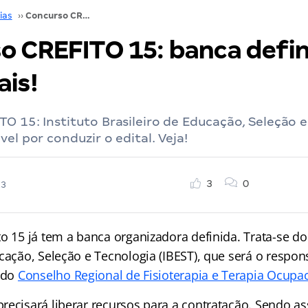
ias
››
Concurso CREFITO 15: banca definida! Saiba mais!
o CREFITO 15: banca defin
ais!
O 15: Instituto Brasileiro de Educação, Seleção 
el por conduzir o edital. Veja!
3
0
23
o 15 já tem a banca organizadora definida. Trata-se do 
cação, Seleção e Tecnologia (IBEST), que será o respon
l do
Conselho Regional de Fisioterapia e Terapia Ocupa
recisará liberar recursos para a contratação. Sendo as