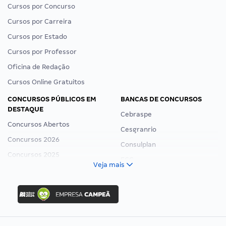
Cursos por Concurso
Cursos por Carreira
Cursos por Estado
Cursos por Professor
Oficina de Redação
Cursos Online Gratuitos
CONCURSOS PÚBLICOS EM
BANCAS DE CONCURSOS
DESTAQUE
Cebraspe
Concursos Abertos
Cesgranrio
Concursos 2026
Consulplan
Concursos 2025
FCC
Veja mais
Concurso Nacional Unificado
FGV
Concurso Ibama
Idecan
Concurso MPU
Selecon
Editais publicados
Uniase