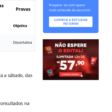
as
Prepare-se com quem
Provas
mais entende do assunto!
COMECE A ESTUDAR
NO GRAN
Objetiva
Dissertativa
da a sábado, das
 consultados na