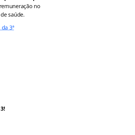
o remuneração no
 de saúde.
 da 3ª
3!