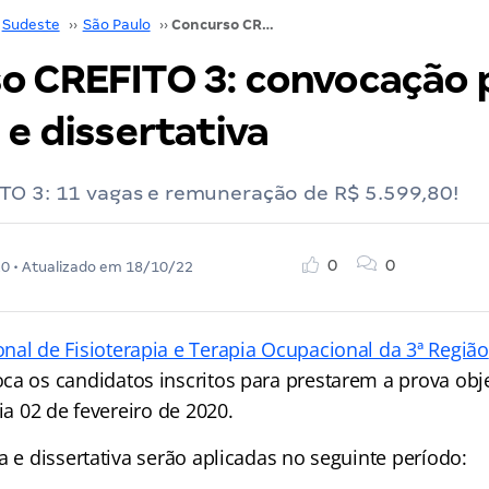
Sudeste
››
São Paulo
››
Concurso CREFITO 3: convocação prova objetiva e dissertativa
o CREFITO 3: convocação 
 e dissertativa
TO 3: 11 vagas e remuneração de R$ 5.599,80!
0
0
20
• Atualizado em
18/10/22
nal de Fisioterapia e Terapia Ocupacional da 3ª Região
oca os candidatos inscritos para prestarem a prova obje
dia 02 de fevereiro de 2020.
a e dissertativa serão aplicadas no seguinte período: