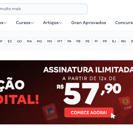
os
Cursos
Artigos
Gran Aprovados
Concurse
DF
ES
GO
MA
MG
MS
MT
PA
PB
PE
PI
PR
RJ
RN
R