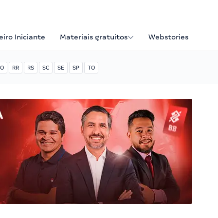
iro Iniciante
Materiais gratuitos
Webstories
O
RR
RS
SC
SE
SP
TO