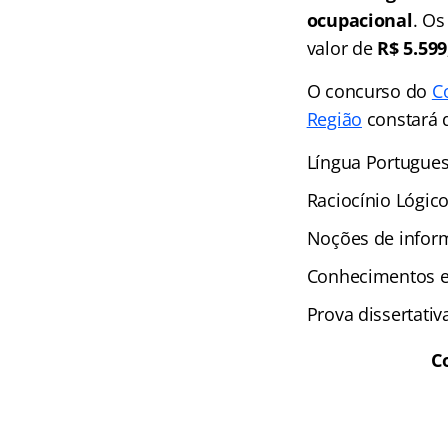
ocupacional
. Os
valor de
R$ 5.599
O concurso do
C
Região
constará d
Língua Portugues
Raciocínio Lógic
Noções de inform
Conhecimentos es
Prova dissertativ
C