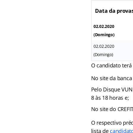
Data da prova
02.02.2020
(Domingo)
02.02.2020
(Domingo)
O candidato terá
No site da banc
Pelo Disque VUNE
8 às 18 horas e;
No site do CREFIT
O respectivo préd
lista de
candidat