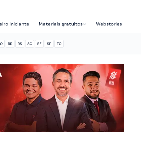
iro Iniciante
Materiais gratuitos
Webstories
O
RR
RS
SC
SE
SP
TO