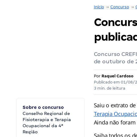
Início
››
Concurso
››
Concurs
publicad
Concurso CREFIT
de outubro de 
Por
Raquel Cardoso
Publicado em
01/08/
3 min. de leitura
Saiu o extrato de
Sobre o concurso
Terapia Ocupacio
Conselho Regional de
Fisioterapia e Terapia
Ainda não foram 
Ocupacional da 4ª
Região
Saiba todos os d