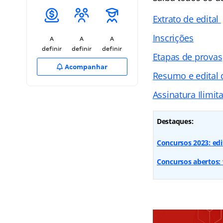
Extrato de edital
Inscrições
A
A
A
definir
definir
definir
Etapas de provas
Acompanhar
Resumo e edital 
Assinatura Ilimit
Destaques:
Concursos 2023: edit
Concursos abertos: