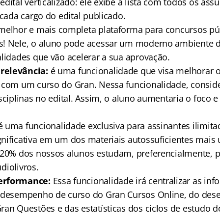
dital verticalizado: ele exibe a lista com todos os as
 cada cargo do edital publicado.
 melhor e mais completa plataforma para concursos pú
s! Nele, o aluno pode acessar um moderno ambiente d
alidades que vão acelerar a sua aprovação.
relevância:
é uma funcionalidade que visa melhorar
 com um curso do Gran. Nessa funcionalidade, consi
sciplinas no edital. Assim, o aluno aumentaria o foco 
 é uma funcionalidade exclusiva para assinantes ilimita
nificativa em um dos materiais autossuficientes mais u
 20% dos nossos alunos estudam, preferencialmente, 
udiolivros.
erformance:
Essa funcionalidade irá centralizar as in
e desempenho de curso do Gran Cursos Online, do de
ran Questões e das estatísticas dos ciclos de estudo 