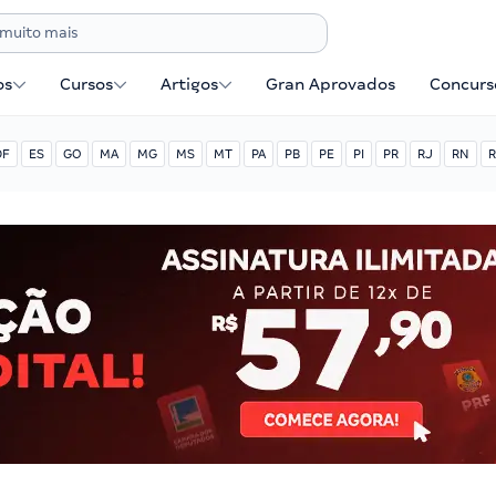
os
Cursos
Artigos
Gran Aprovados
Concurse
DF
ES
GO
MA
MG
MS
MT
PA
PB
PE
PI
PR
RJ
RN
R