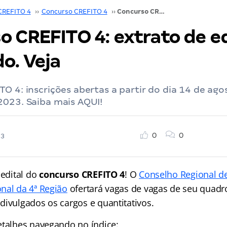
CREFITO 4
››
Concurso CREFITO 4
››
Concurso CREFITO 4: extrato de edital publicado. Veja
o CREFITO 4: extrato de ed
o. Veja
O 4: inscrições abertas a partir do dia 14 de ago
2023. Saiba mais AQUI!
0
0
23
 edital do
concurso CREFITO 4
! O
Conselho Regional de
nal da 4ª Região
ofertará vagas de vagas de seu quadr
divulgados os cargos e quantitativos.
etalhes navegando no índice: