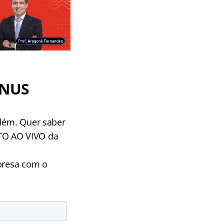
ÔNUS
além. Quer saber
TO AO VIVO da
rpresa com o