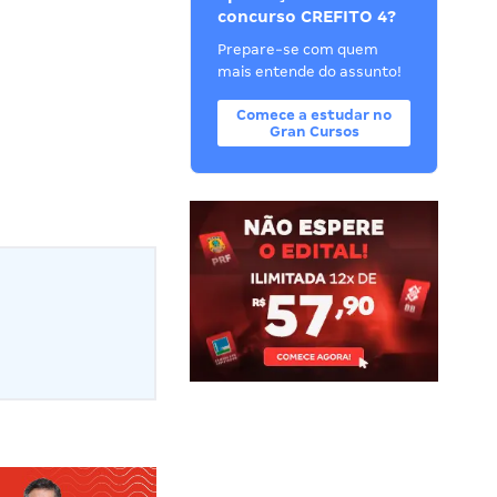
concurso CREFITO 4?
Prepare-se com quem
mais entende do assunto!
Comece a estudar no
Gran Cursos