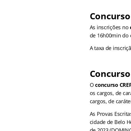
Concurso 
As inscrições no
de 16h00min do d
A taxa de inscriç
Concurso 
O
concurso CREF
os cargos, de car
cargos, de caráter
As Provas Escrita
cidade de Belo H
de 2023 (DOMINGO