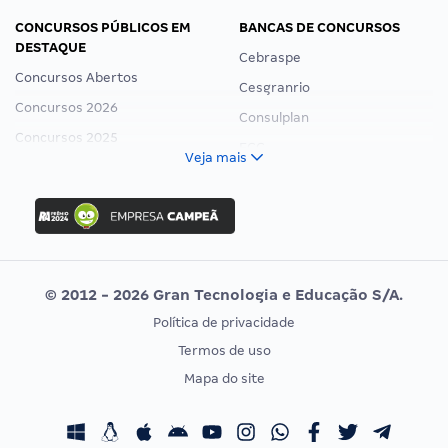
CONCURSOS PÚBLICOS EM
BANCAS DE CONCURSOS
DESTAQUE
Cebraspe
Concursos Abertos
Cesgranrio
Concursos 2026
Consulplan
Concursos 2025
FCC
Veja mais
Concurso Nacional Unificado
FGV
Concurso Ibama
Idecan
Concurso MPU
Selecon
Editais publicados
Uniase
© 2012 - 2026 Gran Tecnologia e Educação S/A.
Vunesp
Política de privacidade
CONCURSOS POR PROFISSÃO
EXAME DE ORDEM
Termos de uso
Concursos Administrativos
OAB
Mapa do site
Concursos Educação
Prova OAB
Concursos Fiscais
Calendário OAB