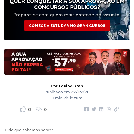
QUER CONQUISTAR A SUA APROVAÇÃO EM
CONCURSOS PÚBLICOS?
Prepare-se com quem mais entende do assunto!
COMECE A ESTUDAR NO GRAN CURSOS
Por
Equipe Gran
Publicado em
29/09/20
1 min. de leitura
0
0
Tudo que sabemos sobre: