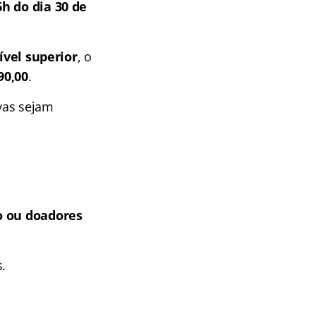
h do dia 30 de
ível superior
, o
90,00
.
vas sejam
o ou doadores
.