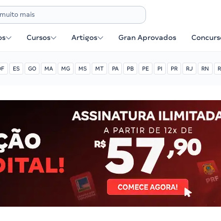
os
Cursos
Artigos
Gran Aprovados
Concurse
DF
ES
GO
MA
MG
MS
MT
PA
PB
PE
PI
PR
RJ
RN
R