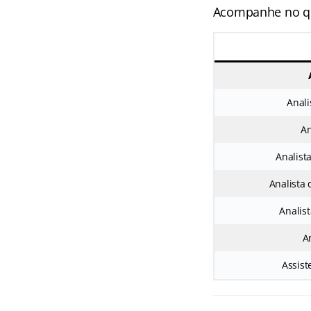
Acompanhe no qu
Anali
An
Analist
Analista
Analis
A
Assist