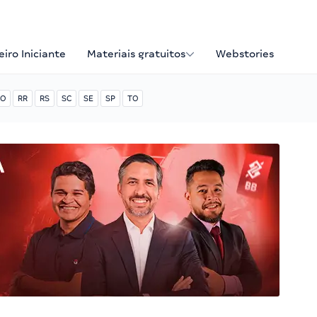
iro Iniciante
Materiais gratuitos
Webstories
O
RR
RS
SC
SE
SP
TO