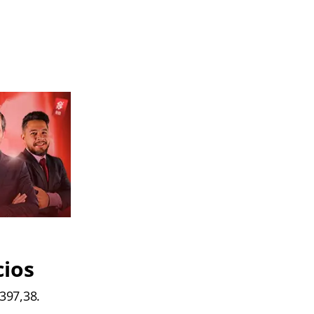
cios
.397,38.