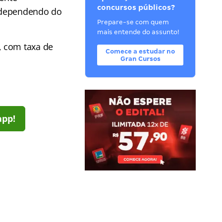
concursos públicos?
 dependendo do
Prepare-se com quem
mais entende do assunto!
, com taxa de
Comece a estudar no
Gran Cursos
app!