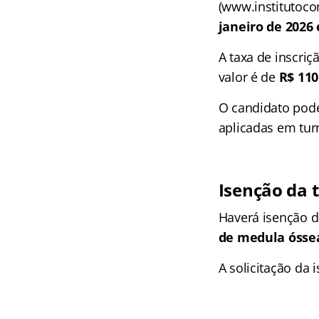
(www.institutoco
janeiro de 2026 
A taxa de inscriç
valor é de
R$ 110
O candidato pod
aplicadas em turn
Isenção da t
Haverá isenção d
de medula ósse
A solicitação da 