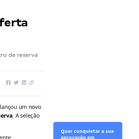
ferta
ro de reserva
lançou um novo
serva
. A seleção
Quer conquistar a sua
tente
aprovação em