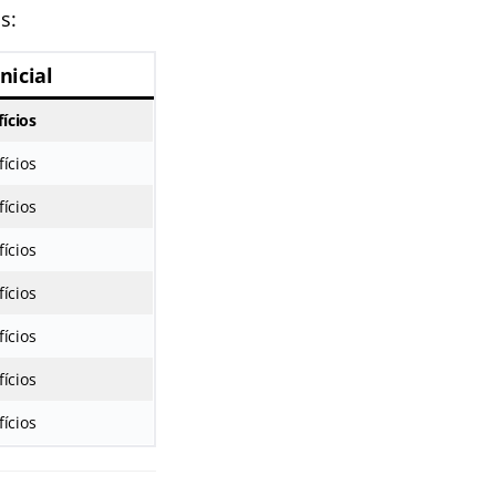
s:
nicial
fícios
ícios
ícios
ícios
ícios
ícios
ícios
ícios