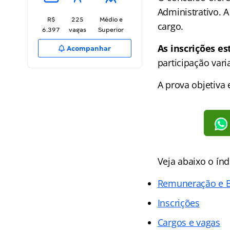
Administrativo. A
R$
225
Médio e
cargo.
6.397
vagas
Superior
As inscrições es
Acompanhar
participação vari
A prova objetiva 
Veja abaixo o
índ
Remuneração e B
Inscrições
Cargos e vagas