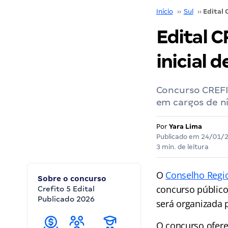
Início
››
Sul
››
Edital 
inicial d
Concurso CREFI
em cargos de ní
Por
Yara Lima
Publicado em
24/01/
3 min. de leitura
O
Conselho Regio
Sobre o concurso
concurso públic
Crefito 5 Edital
Publicado 2026
será organizada 
O concurso oferec