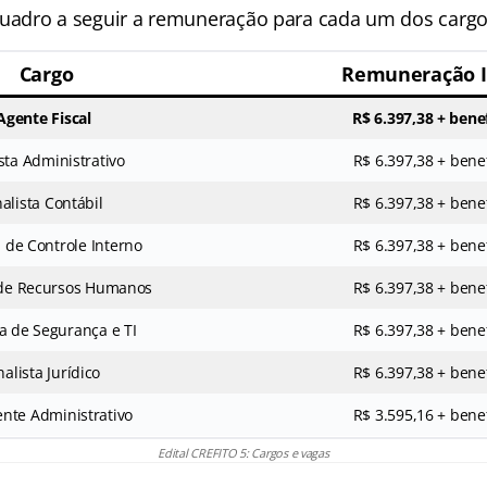
adro a seguir a remuneração para cada um dos cargo
Cargo
Remuneração I
Agente Fiscal
R$ 6.397,38 + bene
sta Administrativo
R$ 6.397,38 + benef
alista Contábil
R$ 6.397,38 + benef
a de Controle Interno
R$ 6.397,38 + benef
 de Recursos Humanos
R$ 6.397,38 + benef
ta de Segurança e TI
R$ 6.397,38 + benef
nalista Jurídico
R$ 6.397,38 + benef
ente Administrativo
R$ 3.595,16 + benef
Edital CREFITO 5: Cargos e vagas