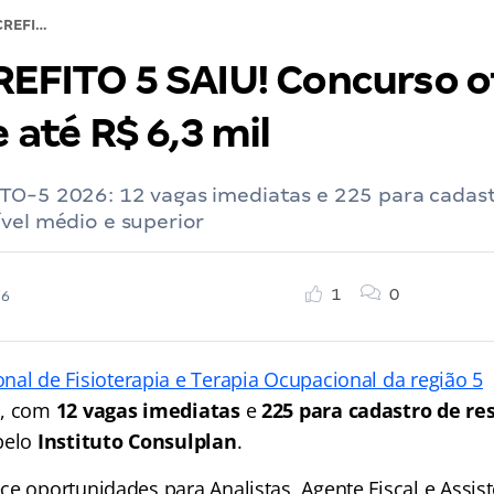
Edital CREFITO 5 SAIU! Concurso oferta inicial de até R$ 6,3 mil
CREFITO 5 SAIU! Concurso o
e até R$ 6,3 mil
TO-5 2026: 12 vagas imediatas e 225 para cadast
vel médio e superior
1
0
26
nal de Fisioterapia e Terapia Ocupacional da região 5
o, com
12 vagas imediatas
e
225 para cadastro de re
pelo
Instituto Consulplan
.
e oportunidades para Analistas, Agente Fiscal e Assis