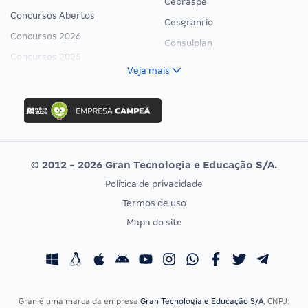
Cebraspe
Concursos Abertos
Cesgranrio
Concursos 2026
Consulplan
Concursos 2025
FCC
Veja mais
Concurso Nacional Unificado
FGV
Concurso Ibama
Idecan
Concurso MPU
Selecon
Editais publicados
Uniase
© 2012 - 2026 Gran Tecnologia e Educação S/A.
Vunesp
Política de privacidade
CONCURSOS POR PROFISSÃO
EXAME DE ORDEM
Termos de uso
Concursos Administrativos
OAB
Mapa do site
Concursos Educação
Prova OAB
Concursos Fiscais
Calendário OAB
Concursos Jurídicos
Questões OAB
Concursos Militares
Recursos OAB
Gran é uma marca da empresa
Gran Tecnologia e Educação S/A
, CNPJ: