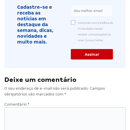
Cadastre-se e
receba as
notícias em
Concordo com a Política de
destaque da
Privacidade e aceito
semana, dicas,
receber comunicações do
novidades e
Gran Cursos Online.
muito mais.
Deixe um comentário
O seu endereço de e-mail não será publicado.
Campos
obrigatórios são marcados com
*
Comentário
*