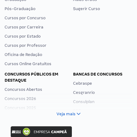
Pós-Graduação
Sugerir Curso
Cursos por Concurso
Cursos por Carreira
Cursos por Estado
Cursos por Professor
Oficina de Redação
Cursos Online Gratuitos
CONCURSOS PÚBLICOS EM
BANCAS DE CONCURSOS
DESTAQUE
Cebraspe
Concursos Abertos
Cesgranrio
Concursos 2026
Consulplan
Concursos 2025
FCC
Veja mais
Concurso Nacional Unificado
FGV
Concurso Ibama
Idecan
Concurso MPU