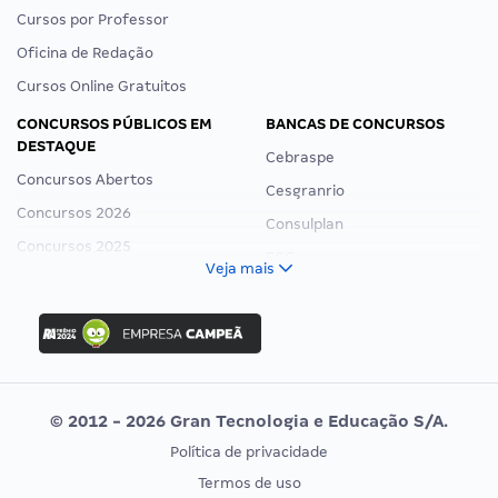
Cursos por Professor
Oficina de Redação
Cursos Online Gratuitos
CONCURSOS PÚBLICOS EM
BANCAS DE CONCURSOS
DESTAQUE
Cebraspe
Concursos Abertos
Cesgranrio
Concursos 2026
Consulplan
Concursos 2025
FCC
Veja mais
Concurso Nacional Unificado
FGV
Concurso Ibama
Idecan
Concurso MPU
Selecon
Editais publicados
Uniase
© 2012 - 2026 Gran Tecnologia e Educação S/A.
Vunesp
Política de privacidade
CONCURSOS POR PROFISSÃO
EXAME DE ORDEM
Termos de uso
Concursos Administrativos
OAB