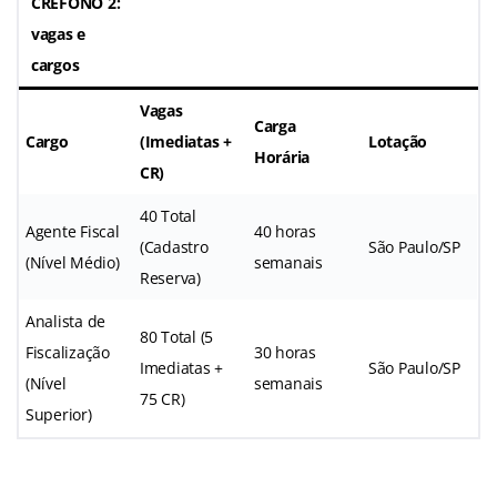
CREFONO 2:
vagas e
cargos
Vagas
Carga
Cargo
(Imediatas +
Lotação
Horária
CR)
40 Total
Agente Fiscal
40 horas
(Cadastro
São Paulo/SP
(Nível Médio)
semanais
Reserva)
Analista de
80 Total (5
Fiscalização
30 horas
Imediatas +
São Paulo/SP
(Nível
semanais
75 CR)
Superior)