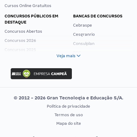
Cursos Online Gratuitos
CONCURSOS PÚBLICOS EM
BANCAS DE CONCURSOS
DESTAQUE
Cebraspe
Concursos Abertos
Cesgranrio
Concursos 2026
Consulplan
Concursos 2025
FCC
Veja mais
Concurso Nacional Unificado
FGV
Concurso Ibama
Idecan
Concurso MPU
Selecon
Editais publicados
Uniase
© 2012 - 2026 Gran Tecnologia e Educação S/A.
Vunesp
Política de privacidade
CONCURSOS POR PROFISSÃO
EXAME DE ORDEM
Termos de uso
Concursos Administrativos
OAB
Mapa do site
Concursos Educação
Prova OAB
Concursos Fiscais
Calendário OAB