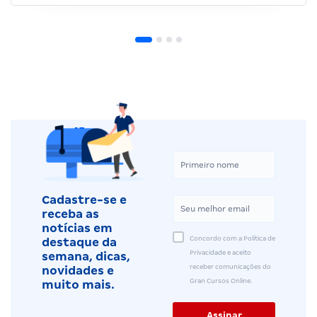
Cadastre-se e
receba as
notícias em
Concordo com a Política de
destaque da
Privacidade e aceito
semana, dicas,
receber comunicações do
novidades e
Gran Cursos Online.
muito mais.