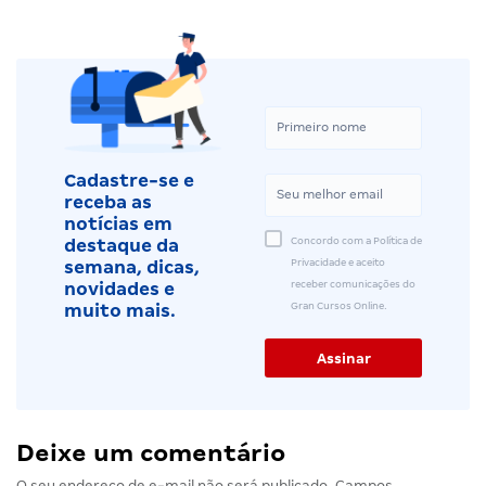
Cadastre-se e
receba as
notícias em
Concordo com a Política de
destaque da
Privacidade e aceito
semana, dicas,
receber comunicações do
novidades e
Gran Cursos Online.
muito mais.
Deixe um comentário
O seu endereço de e-mail não será publicado.
Campos