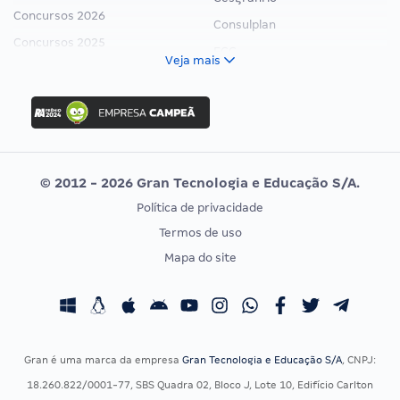
Concursos 2026
Consulplan
Concursos 2025
FCC
Veja mais
Concurso Nacional Unificado
FGV
Concurso Ibama
Idecan
Concurso MPU
Selecon
Editais publicados
Uniase
© 2012 - 2026 Gran Tecnologia e Educação S/A.
Vunesp
Política de privacidade
CONCURSOS POR PROFISSÃO
EXAME DE ORDEM
Termos de uso
Concursos Administrativos
OAB
Mapa do site
Concursos Educação
Prova OAB
Concursos Fiscais
Calendário OAB
Concursos Jurídicos
Questões OAB
Concursos Militares
Recursos OAB
Gran é uma marca da empresa
Gran Tecnologia e Educação S/A
, CNPJ:
Concursos Policiais
Exame de Ordem
18.260.822/0001-77, SBS Quadra 02, Bloco J, Lote 10, Edifício Carlton