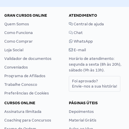
GRAN CURSOS ONLINE
ATENDIMENTO
Quem Somos
Central de ajuda
Como Funciona
Chat
Como Comprar
WhatsApp
Loja Social
E-mail
Validador de documentos
Horário de atendimento:
segunda a sexta (8h às 20h),
Conveniados
sábado (9h às 13h).
Programa de Afiliados
Foi aprovado?
Trabalhe Conosco
Envie-nos a sua história!
Preferências de Cookies
CURSOS ONLINE
PÁGINAS ÚTEIS
Assinatura Ilimitada
Depoimentos
Coaching para Concursos
Material Grátis
Exame de Ordem
Aulas ao Vivo