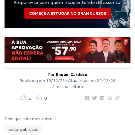
Prepare-se com quem mais entende do assunto!
COMECE A ESTUDAR NO GRAN CURSOS
Por
Raquel Cardoso
Publicado em
19/12/25
• Atualizado em
24/12/25
4 min. de leitura
1
0
Tudo que sabemos sobre:
edital publicado