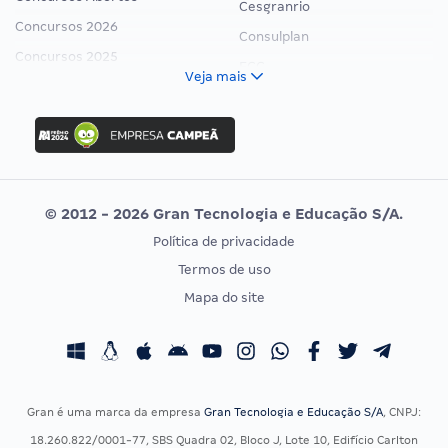
Cesgranrio
Concursos 2026
Consulplan
Concursos 2025
FCC
Veja mais
Concurso Nacional Unificado
FGV
Concurso Ibama
Idecan
Concurso MPU
Selecon
Editais publicados
Uniase
© 2012 - 2026 Gran Tecnologia e Educação S/A.
Vunesp
Política de privacidade
CONCURSOS POR PROFISSÃO
EXAME DE ORDEM
Termos de uso
Concursos Administrativos
OAB
Mapa do site
Concursos Educação
Prova OAB
Concursos Fiscais
Calendário OAB
Concursos Jurídicos
Questões OAB
Concursos Militares
Recursos OAB
Gran é uma marca da empresa
Gran Tecnologia e Educação S/A
, CNPJ:
Concursos Policiais
Exame de Ordem
18.260.822/0001-77, SBS Quadra 02, Bloco J, Lote 10, Edifício Carlton