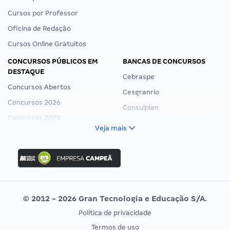
Cursos por Professor
Oficina de Redação
Cursos Online Gratuitos
CONCURSOS PÚBLICOS EM
BANCAS DE CONCURSOS
DESTAQUE
Cebraspe
Concursos Abertos
Cesgranrio
Concursos 2026
Consulplan
Concursos 2025
FCC
Veja mais
Concurso Nacional Unificado
FGV
Concurso Ibama
Idecan
Concurso MPU
Selecon
Editais publicados
Uniase
© 2012 - 2026 Gran Tecnologia e Educação S/A.
Vunesp
Política de privacidade
CONCURSOS POR PROFISSÃO
EXAME DE ORDEM
Termos de uso