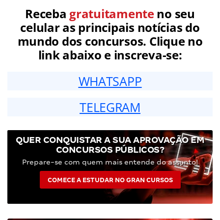
Receba
gratuitamente
no seu
celular as principais notícias do
mundo dos concursos. Clique no
link abaixo e inscreva-se:
WHATSAPP
TELEGRAM
QUER CONQUISTAR A SUA APROVAÇÃO EM
CONCURSOS PÚBLICOS?
Prepare-se com quem mais entende do assunto!
COMECE A ESTUDAR NO GRAN CURSOS