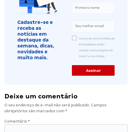
Cadastre-se e
receba as
notícias em
Concordo com a Política de
destaque da
Privacidade e aceito
semana, dicas,
receber comunicações do
novidades e
Gran Cursos Online.
muito mais.
Deixe um comentário
O seu endereço de e-mail não será publicado.
Campos
obrigatórios são marcados com
*
Comentário
*