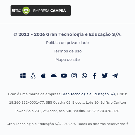
Concurso Ibama
Idecan
Concurso MPU
Selecon
Editais publicados
Uniase
© 2012 - 2026 Gran Tecnologia e Educação S/A.
Vunesp
Política de privacidade
CONCURSOS POR PROFISSÃO
EXAME DE ORDEM
Termos de uso
Concursos Administrativos
OAB
Mapa do site
Concursos Educação
Prova OAB
Concursos Fiscais
Calendário OAB
Concursos Jurídicos
Questões OAB
Concursos Militares
Recursos OAB
Gran é uma marca da empresa
Gran Tecnologia e Educação S/A
, CNPJ:
Concursos Policiais
Exame de Ordem
18.260.822/0001-77, SBS Quadra 02, Bloco J, Lote 10, Edifício Carlton
Concursos Saúde
Tower, Sala 201, 2º Andar, Asa Sul, Brasília-DF, CEP 70.070-120.
Concursos Tribunais
Gran Tecnologia e Educação S/A - 2026 © Todos os direitos reservados ®
Residência Multiprofissional