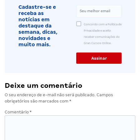
Cadastre-se e
receba as
notícias em
Concordo com a Política de
destaque da
Privacidade e aceito
semana, dicas,
receber comunicações do
novidades e
Gran Cursos Online.
muito mais.
Deixe um comentário
O seu endereço de e-mail não será publicado.
Campos
obrigatórios são marcados com
*
Comentário
*