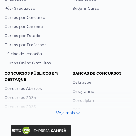
Pós-Graduação
Sugerir Curso
Cursos por Concurso
Cursos por Carreira
Cursos por Estado
Cursos por Professor
Oficina de Redação
Cursos Online Gratuitos
CONCURSOS PÚBLICOS EM
BANCAS DE CONCURSOS
DESTAQUE
Cebraspe
Concursos Abertos
Cesgranrio
Concursos 2026
Consulplan
Concursos 2025
FCC
Veja mais
Concurso Nacional Unificado
FGV
Concurso Ibama
Idecan
Concurso MPU