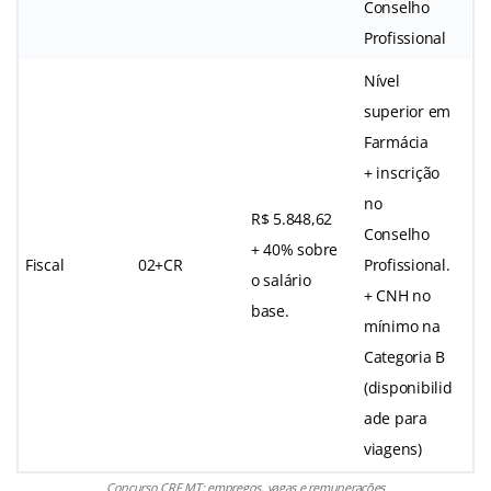
Conselho
Profissional
Nível
superior em
Farmácia
+ inscrição
no
R$ 5.848,62
Conselho
+ 40% sobre
Fiscal
02+CR
Profissional.
o salário
+ CNH no
base.
mínimo na
Categoria B
(disponibilid
ade para
viagens)
Concurso CRF MT: empregos, vagas e remunerações