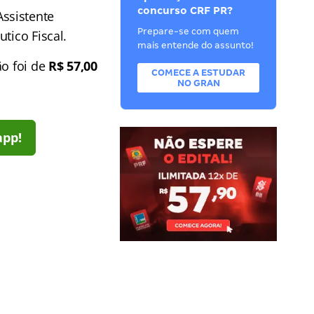
concurso CRF PR?
Assistente
Prepare-se com quem
tico Fiscal.
mais entende do assunto!
ão foi de
R$ 57,00
COMECE A ESTUDAR
NO GRAN
app!