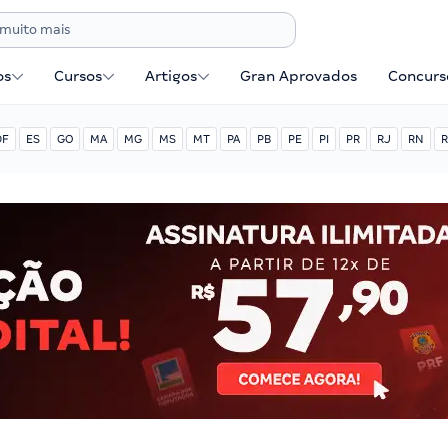
os
Cursos
Artigos
Gran Aprovados
Concurse
DF
ES
GO
MA
MG
MS
MT
PA
PB
PE
PI
PR
RJ
RN
R