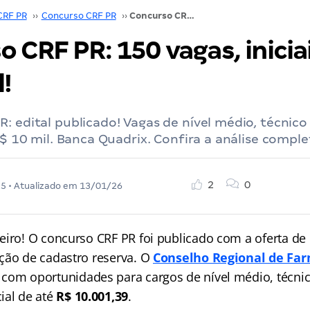
CRF PR
››
Concurso CRF PR
››
Concurso CRF PR: 150 vagas, iniciais de até R$ 10mil!
 CRF PR: 150 vagas, inicia
!
: edital publicado! Vagas de nível médio, técnico
 R$ 10 mil. Banca Quadrix. Confira a análise comple
2
0
25
• Atualizado em
13/01/26
eiro! O concurso CRF PR foi publicado com a oferta de
ção de cadastro reserva. O
Conselho Regional de Far
 com oportunidades para cargos de nível médio, técni
ial de até
R$ 10.001,39
.