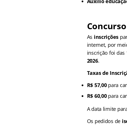
Auxílio educaçã
Concurso 
As
inscrições
pa
internet, por mei
inscrição foi das
2026
.
Taxas de Inscriç
R$ 57,00
para car
R$ 60,00
para car
A data limite par
Os pedidos de
i