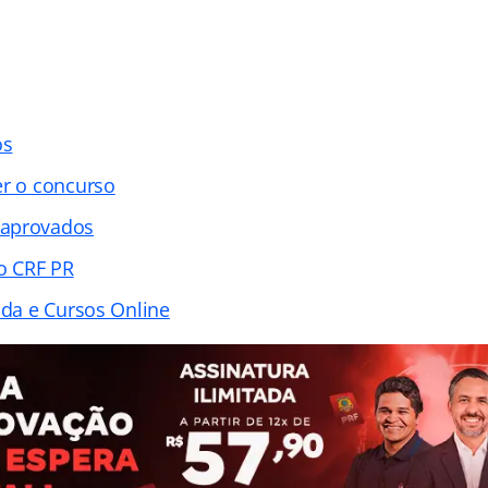
os
er o concurso
 aprovados
o CRF PR
ada e Cursos Online