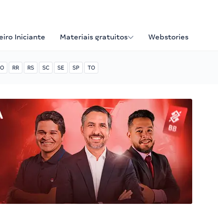
iro Iniciante
Materiais gratuitos
Webstories
O
RR
RS
SC
SE
SP
TO