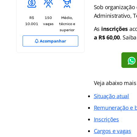
Sob organização
Administrativo, T
R$
150
Médio,
10.001
vagas
técnico e
As
inscrições
ac
superior
a R$ 60,00
. Saiba
Acompanhar
Veja abaixo mais
Situação atual
Remuneração e b
Inscrições
Cargos e vagas