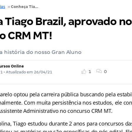
ias
››
Conheça Tiago Brazil, aprovado no concurso CRM MT!
 Tiago Brazil, aprovado no
o CRM MT!
a história do nosso Gran Aluno
ursos Online
1
0
21
• Atualizado em
26/04/21
arelo optou pela carreira pública buscando pela estabi
onalmente. Com muita persistência nos estudos, ele co
Assistente Administrativo no concurso CRM MT.
plina, Tiago estudou durante 2 anos para concursos das
dicou as matérias que são específicas do pós edital. E