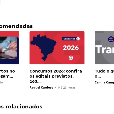
ecomendadas
rtos no
Concursos 2026: confira
Tudo o q
pagam…
os editais previstos,
o…
163…
Camila Cam
io
Raquel Cardoso
•
Há 23 horas
 relacionados