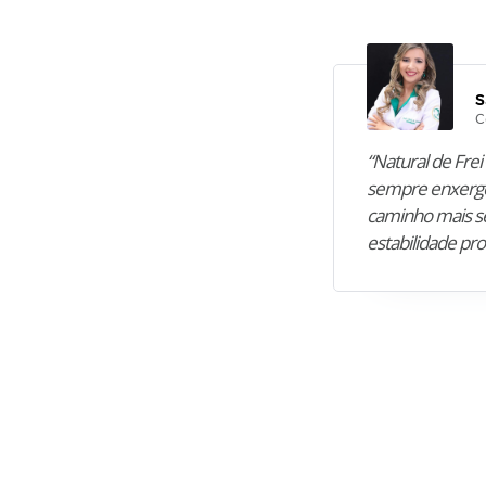
S
C
“Natural de Frei 
sempre enxergo
caminho mais se
estabilidade pro