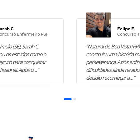
arah C.
Felipe F.
oncurso Enfermeiro PSF
Concurso T
Paulo (SE), Sarah C.
“Natural de Boa Vista (RR),
u os estudos como o
construiu uma história m
guro para conquistar
perseverança. Após enfr
fissional. Após o…”
dificuldades ainda na ado
decidiu recomeçar a…”