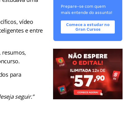
Prepare-se com quem
mais entende do assunto!
íficos, vídeo
Comece a estudar no
eligentes e entre
Gran Cursos
, resumos,
oncurso.
udos para
eseja seguir.”