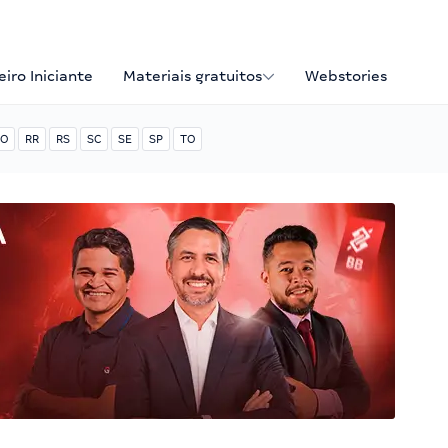
iro Iniciante
Materiais gratuitos
Webstories
O
RR
RS
SC
SE
SP
TO