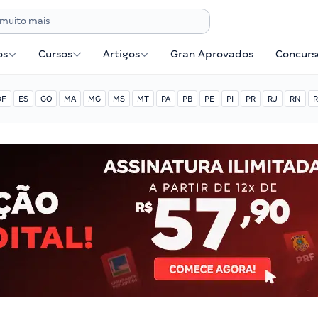
os
Cursos
Artigos
Gran Aprovados
Concurse
DF
ES
GO
MA
MG
MS
MT
PA
PB
PE
PI
PR
RJ
RN
R