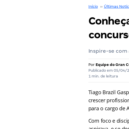
Início
››
Últimas Notíc
Conheça
concurs
Inspire-se com 
Por
Equipe do Gran C
Publicado em
05/04/
1 min. de leitura
Tiago Brazil Gasp
crescer profissi
para o cargo de 
Com foco e disci
aspirava, e se de