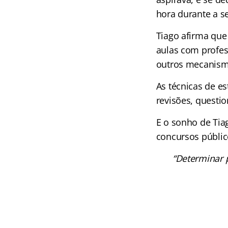
hora durante a s
Tiago afirma que
aulas com profes
outros mecanismo
As técnicas de 
revisões, questi
E o sonho de Tia
concursos públi
“Determinar p