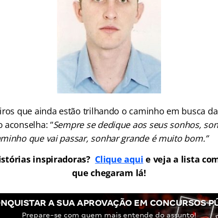
iros que ainda estão trilhando o caminho em busca da
 aconselha: “
Sempre se dedique aos seus sonhos, son
minho que vai passar, sonhar grande é muito bom.”
istórias inspiradoras?
Clique aqui
e veja a lista co
que chegaram lá!
NQUISTAR A SUA APROVAÇÃO EM CONCURSOS P
Prepare-se com quem mais entende do assunto!