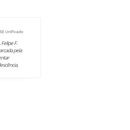
Diana M.
SE Unificado
Concurso SEPLAG CE
 Felipe F.
“Natural de Juazeiro do Norte (CE),
arcada pela
M. encontrou nos estudos o cami
entar
para construir uma nova fase da vi
lescência,
profissional. Após…”