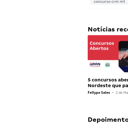
concurso crm mt
Notícias r
5 concursos abe
Nordeste que 
Fellype Sales
•
2 de Ma
Depoimentos