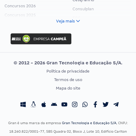
Concursos 2026
Consulplan
Concursos 2025
FCC
Veja mais
Concurso Nacional Unificado
FGV
Concurso Ibama
Idecan
Concurso MPU
Selecon
Editais publicados
Uniase
© 2012 - 2026 Gran Tecnologia e Educação S/A.
Vunesp
Política de privacidade
CONCURSOS POR PROFISSÃO
EXAME DE ORDEM
Termos de uso
Concursos Administrativos
OAB
Mapa do site
Concursos Educação
Prova OAB
Concursos Fiscais
Calendário OAB
Concursos Jurídicos
Questões OAB
Concursos Militares
Recursos OAB
Gran é uma marca da empresa
Gran Tecnologia e Educação S/A
, CNPJ:
Concursos Policiais
Exame de Ordem
18.260.822/0001-77, SBS Quadra 02, Bloco J, Lote 10, Edifício Carlton