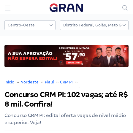
Início
››
Nordeste
››
Piauí
››
CRM PI
››
Concurso CRM PI
››
Concurso CRM PI: 102 vagas; até R$
8 mil. Confira!
Concurso CRM PI: edital oferta vagas de nível médio
e superior. Veja!