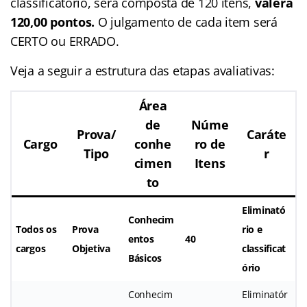
classificatório, será composta de 120 itens,
valerá
120,00 pontos.
O julgamento de cada item será
CERTO ou ERRADO.
Veja a seguir a estrutura das etapas avaliativas:
Área
de
Núme
Prova/
Caráte
Cargo
conhe
ro de
Tipo
r
cimen
Itens
to
Eliminató
Conhecim
Todos os
Prova
rio e
entos
40
cargos
Objetiva
classificat
Básicos
ório
Conhecim
Eliminatór