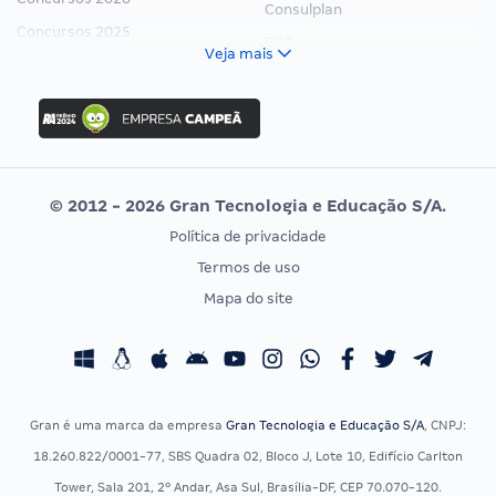
Consulplan
Concursos 2025
FCC
Veja mais
Concurso Nacional Unificado
FGV
Concurso Ibama
Idecan
Concurso MPU
Selecon
Editais publicados
Uniase
© 2012 - 2026 Gran Tecnologia e Educação S/A.
Vunesp
Política de privacidade
CONCURSOS POR PROFISSÃO
EXAME DE ORDEM
Termos de uso
Concursos Administrativos
OAB
Mapa do site
Concursos Educação
Prova OAB
Concursos Fiscais
Calendário OAB
Concursos Jurídicos
Questões OAB
Concursos Militares
Recursos OAB
Gran é uma marca da empresa
Gran Tecnologia e Educação S/A
, CNPJ:
Concursos Policiais
Exame de Ordem
18.260.822/0001-77, SBS Quadra 02, Bloco J, Lote 10, Edifício Carlton
Concursos Saúde
Tower, Sala 201, 2º Andar, Asa Sul, Brasília-DF, CEP 70.070-120.