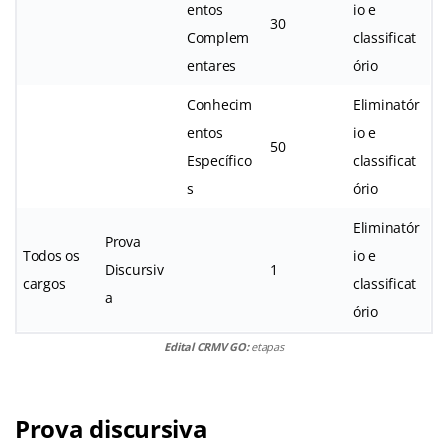
entos
io e
30
Complem
classificat
entares
ório
Conhecim
Eliminatór
entos
io e
50
Específico
classificat
s
ório
Eliminatór
Prova
Todos os
io e
Discursiv
1
cargos
classificat
a
ório
Edital CRMV GO:
etapas
Prova discursiva