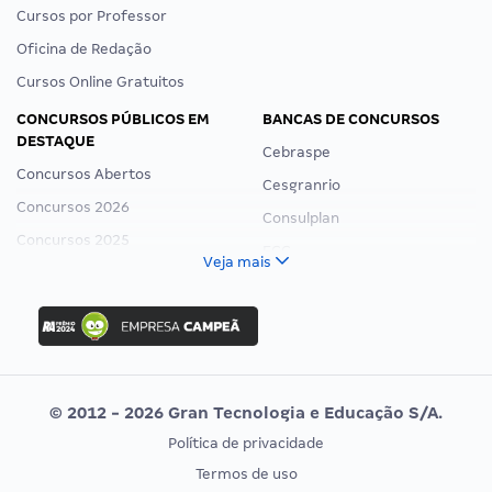
Cursos por Professor
Oficina de Redação
Cursos Online Gratuitos
CONCURSOS PÚBLICOS EM
BANCAS DE CONCURSOS
DESTAQUE
Cebraspe
Concursos Abertos
Cesgranrio
Concursos 2026
Consulplan
Concursos 2025
FCC
Veja mais
Concurso Nacional Unificado
FGV
Concurso Ibama
Idecan
Concurso MPU
Selecon
Editais publicados
Uniase
© 2012 - 2026 Gran Tecnologia e Educação S/A.
Vunesp
Política de privacidade
CONCURSOS POR PROFISSÃO
EXAME DE ORDEM
Termos de uso
Concursos Administrativos
OAB