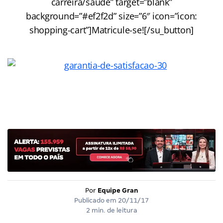
carreira/saude” target=”blank”
background=”#ef2f2d” size=”6″ icon=”icon:
shopping-cart”]Matricule-se![/su_button]
Por
Equipe Gran
Publicado em
20/11/17
2 min. de leitura