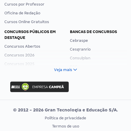
Cursos por Professor
Oficina de Redação
Cursos Online Gratuitos
CONCURSOS PÚBLICOS EM
BANCAS DE CONCURSOS
DESTAQUE
Cebraspe
Concursos Abertos
Cesgranrio
Concursos 2026
Consulplan
Concursos 2025
FCC
Veja mais
Concurso Nacional Unificado
FGV
Concurso Ibama
Idecan
Concurso MPU
Selecon
Editais publicados
Uniase
© 2012 - 2026 Gran Tecnologia e Educação S/A.
Vunesp
Política de privacidade
CONCURSOS POR PROFISSÃO
EXAME DE ORDEM
Termos de uso
Concursos Administrativos
OAB