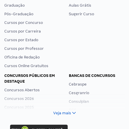
Graduação
Aulas Grátis
Pós-Graduação
Sugerir Curso
Cursos por Concurso
Cursos por Carreira
Cursos por Estado
Cursos por Professor
Oficina de Redação
Cursos Online Gratuitos
CONCURSOS PÚBLICOS EM
BANCAS DE CONCURSOS
DESTAQUE
Cebraspe
Concursos Abertos
Cesgranrio
Concursos 2026
Consulplan
Concursos 2025
FCC
Veja mais
Concurso Nacional Unificado
FGV
Concurso Ibama
Idecan