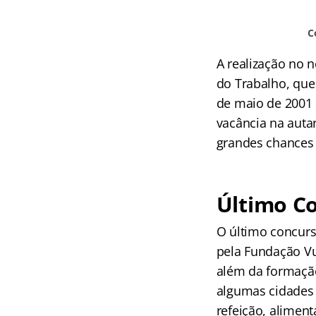
C
A realização no 
do Trabalho, que
de maio de 2001 
vacância na autar
grandes chances 
Último C
O último concurs
pela Fundação Vu
além da formação
algumas cidades 
refeição, aliment