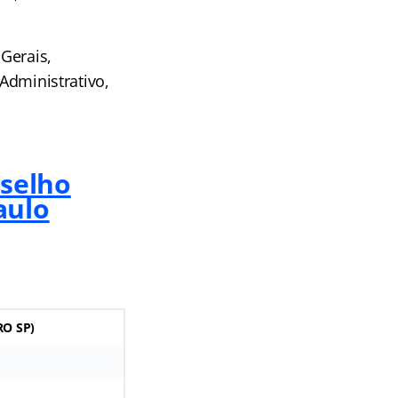
 Gerais,
 Administrativo,
nselho
aulo
RO SP)