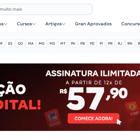
os
Cursos
Artigos
Gran Aprovados
Concurse
DF
ES
GO
MA
MG
MS
MT
PA
PB
PE
PI
PR
RJ
RN
R