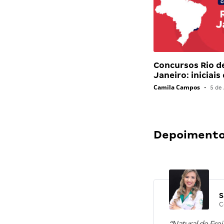
Concursos Rio d
Janeiro: iniciais
Camila Campos
•
5 de 
Depoimentos
S
C
“Natural de Frei 