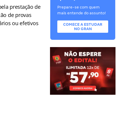
pela prestação de
Prepare-se com quem
mais entende do assunto!
ção de provas
ários ou efetivos
COMECE A ESTUDAR
NO GRAN