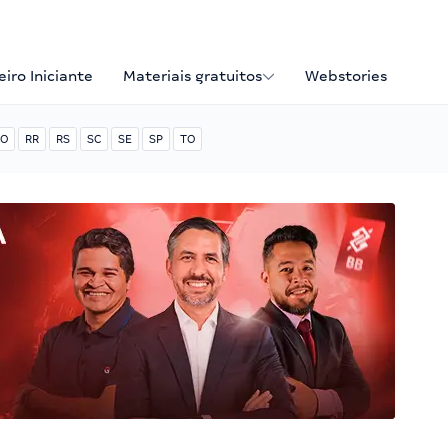
iro Iniciante
Materiais gratuitos
Webstories
O
RR
RS
SC
SE
SP
TO