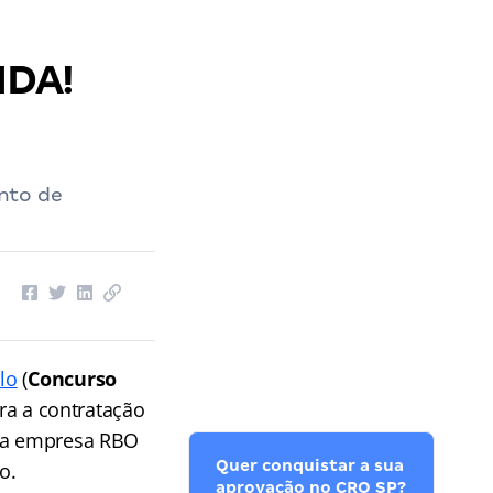
IDA!
nto de
lo
(
Concurso
ara a contratação
i a empresa RBO
Quer conquistar a sua
o.
aprovação no CRO SP?