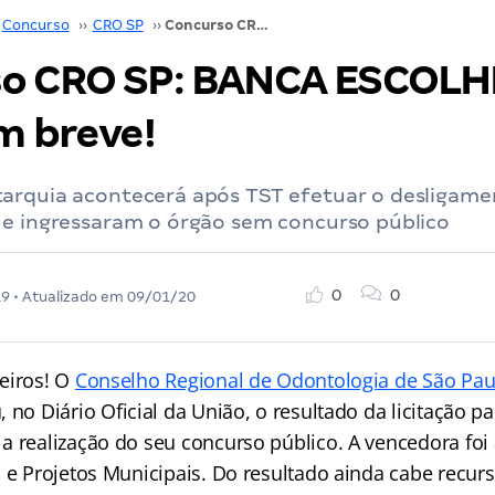
Concurso
››
CRO SP
››
Concurso CRO SP: BANCA ESCOLHIDA! Edital em breve!
o CRO SP: BANCA ESCOLH
m breve!
arquia acontecerá após TST efetuar o desligame
ue ingressaram o órgão sem concurso público
0
0
19
• Atualizado em
09/01/20
eiros! O
Conselho Regional de Odontologia de São Pau
, no Diário Oficial da União, o resultado da licitação p
a realização do seu concurso público. A vencedora fo
 e Projetos Municipais. Do resultado ainda cabe recurs