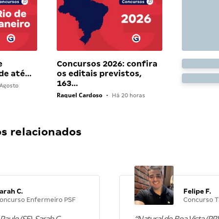
e
Concursos 2026: confira
 de até…
os editais previstos,
163…
Agosto
Raquel Cardoso
•
Há 20 horas
 relacionados
arah C.
Felipe F.
oncurso Enfermeiro PSF
Concurso T
Paulo (SE), Sarah C.
“Natural de Boa Vista (RR),