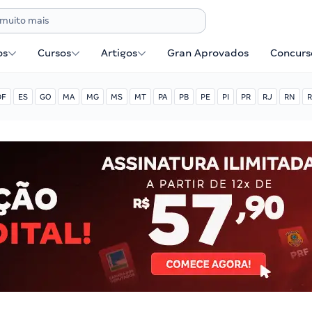
os
Cursos
Artigos
Gran Aprovados
Concurse
DF
ES
GO
MA
MG
MS
MT
PA
PB
PE
PI
PR
RJ
RN
R