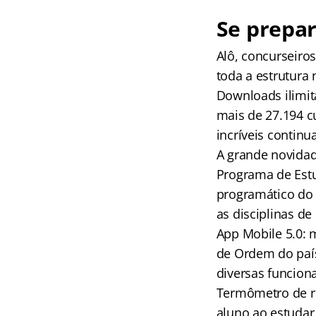
Se prepar
Alô, concurseiro
toda a estrutura
Downloads ilimit
mais de 27.194 c
incríveis continu
A grande novidad
Programa de Est
programático do e
as disciplinas de
App Mobile 5.0: 
de Ordem do paí
diversas funcion
Termômetro de r
aluno ao estudar