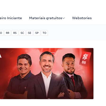
iro Iniciante
Materiais gratuitos
Webstories
O
RR
RS
SC
SE
SP
TO