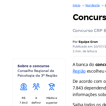
Início
››
Nordeste
››
Concurs
Concurso CRP BA
Por
Equipe Gran
Publicado em
10/07/
2 min. de leitura
A banca do
conc
Sobre o concurso
Região
escolheu o
Conselho Regional de
Psicologia da 3ª Região
De acordo com o 
7.843 dependendo
informações sobr
R$
A
Médio e
7.843
definir
superior
Saiba todos os d