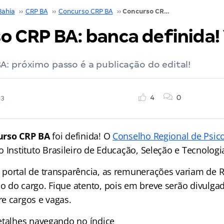
Bahia
››
CRP BA
››
Concurso CRP BA
››
Concurso CRP BA: banca definida! Veja
o CRP BA: banca definida! 
: próximo passo é a publicação do edital!
4
0
23
urso CRP BA
foi definida! O
Conselho Regional de Psico
 Instituto Brasileiro de Educação, Seleção e Tecnologi
portal de transparência, as remunerações variam de R
 do cargo. Fique atento, pois em breve serão divulga
e cargos e vagas.
etalhes navegando no índice