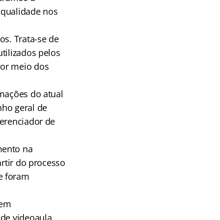
e qualidade nos
os. Trata-se de
tilizados pelos
por meio dos
rmações do atual
ho geral de
Gerenciador de
mento na
artir do processo
e foram
 em
 de videoaula,