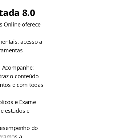
tada 8.0
s Online oferece
entais, acesso a
rramentas
e! Acompanhe:
traz o conteúdo
suntos e com todas
blicos e Exame
e estudos e
 desempenho do
deramos a