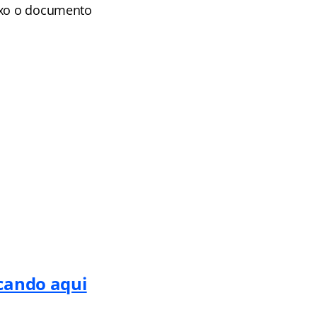
aixo o documento
icando aqui