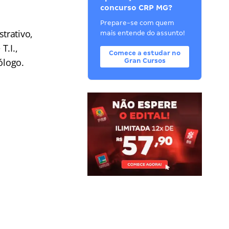
concurso CRP MG?
Prepare-se com quem
trativo,
mais entende do assunto!
T.I.,
Comece a estudar no
ólogo.
Gran Cursos