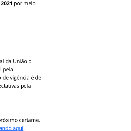
 2021
por meio
ial da União o
l pela
 de vigência é de
ctativas pela
próximo certame.
cando aqui
.