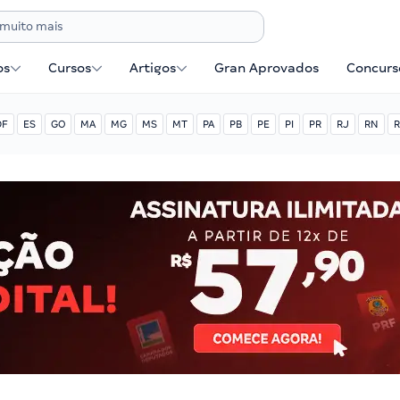
os
Cursos
Artigos
Gran Aprovados
Concurse
DF
ES
GO
MA
MG
MS
MT
PA
PB
PE
PI
PR
RJ
RN
R