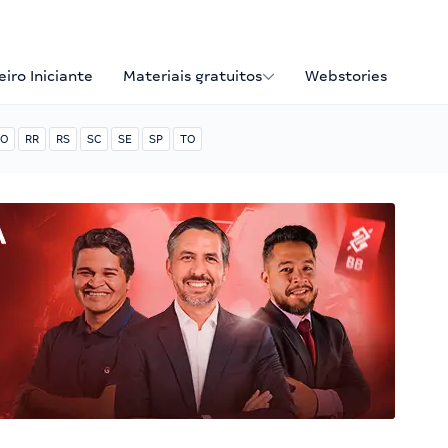
iro Iniciante
Materiais gratuitos
Webstories
O
RR
RS
SC
SE
SP
TO