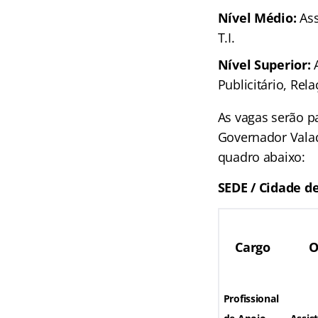
Nível Médio:
Ass
T.I.
Nível Superior:
Publicitário, Rel
As vagas serão pa
Governador Valad
quadro abaixo:
SEDE / Cidade 
Cargo
O
Profissional