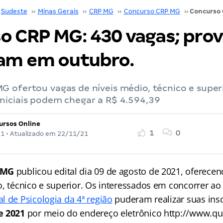
Sudeste
››
Minas Gerais
››
CRP MG
››
Concurso CRP MG
››
o CRP MG: 430 vagas; prov
am em outubro.
 ofertou vagas de níveis médio, técnico e superi
niciais podem chegar a R$ 4.594,39
ursos Online
1
0
21
• Atualizado em
22/11/21
 MG
publicou edital dia 09 de agosto de 2021, oferece
o, técnico e superior. Os interessados em concorrer a
l de Psicologia da 4ª região
puderam realizar suas insc
e 2021
por meio do endereço eletrônico http://www.qua