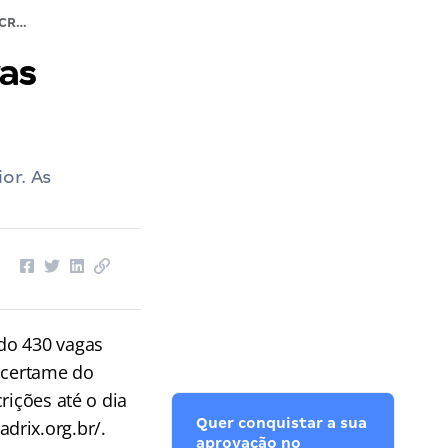
Concurso CRP MG: 430 vagas; provas ocorreram em outubro.
as
or. As
ndo 430 vagas
o certame do
rições até o dia
Quer conquistar a sua
drix.org.br/.
aprovação no