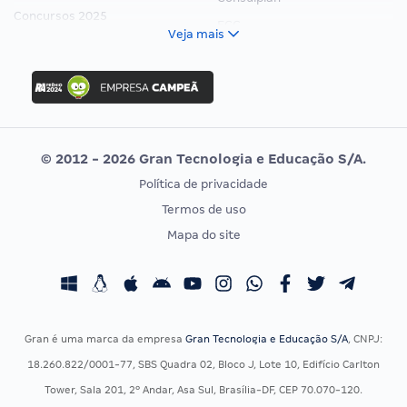
Concursos 2025
FCC
Veja mais
Concurso Nacional Unificado
FGV
Concurso Ibama
Idecan
Concurso MPU
Selecon
Editais publicados
Uniase
© 2012 - 2026 Gran Tecnologia e Educação S/A.
Vunesp
Política de privacidade
CONCURSOS POR PROFISSÃO
EXAME DE ORDEM
Termos de uso
Concursos Administrativos
OAB
Mapa do site
Concursos Educação
Prova OAB
Concursos Fiscais
Calendário OAB
Concursos Jurídicos
Questões OAB
Concursos Militares
Recursos OAB
Gran é uma marca da empresa
Gran Tecnologia e Educação S/A
, CNPJ:
Concursos Policiais
Exame de Ordem
18.260.822/0001-77, SBS Quadra 02, Bloco J, Lote 10, Edifício Carlton
Concursos Saúde
Tower, Sala 201, 2º Andar, Asa Sul, Brasília-DF, CEP 70.070-120.