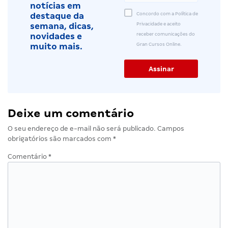
notícias em
Concordo com a Política de
destaque da
Privacidade e aceito
semana, dicas,
receber comunicações do
novidades e
Gran Cursos Online.
muito mais.
Deixe um comentário
O seu endereço de e-mail não será publicado.
Campos
obrigatórios são marcados com
*
Comentário
*