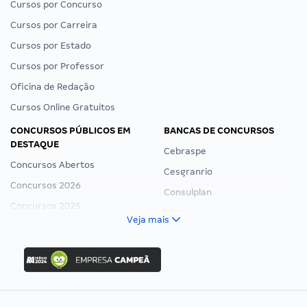
Cursos por Concurso
Cursos por Carreira
Cursos por Estado
Cursos por Professor
Oficina de Redação
Cursos Online Gratuitos
CONCURSOS PÚBLICOS EM
BANCAS DE CONCURSOS
DESTAQUE
Cebraspe
Concursos Abertos
Cesgranrio
Concursos 2026
Consulplan
Concursos 2025
FCC
Veja mais
Concurso Nacional Unificado
FGV
Concurso Ibama
Idecan
Concurso MPU
Selecon
Editais publicados
Uniase