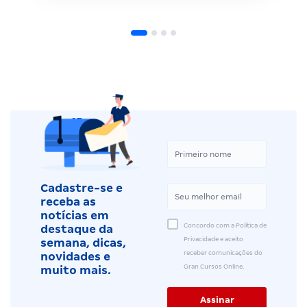
Cadastre-se e
receba as
notícias em
Concordo com a Política de
destaque da
Privacidade e aceito
semana, dicas,
receber comunicações do
novidades e
Gran Cursos Online.
muito mais.