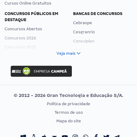
Cursos Online Gratuitos
CONCURSOS PÚBLICOS EM
BANCAS DE CONCURSOS
DESTAQUE
Cebraspe
Concursos Abertos
Cesgranrio
Concursos 2026
Consulplan
Concursos 2025
FCC
Veja mais
Concurso Nacional Unificado
FGV
Concurso Ibama
Idecan
Concurso MPU
Selecon
Editais publicados
Uniase
© 2012 - 2026 Gran Tecnologia e Educação S/A.
Vunesp
Política de privacidade
CONCURSOS POR PROFISSÃO
EXAME DE ORDEM
Termos de uso
Concursos Administrativos
OAB
Mapa do site
Concursos Educação
Prova OAB
Concursos Fiscais
Calendário OAB