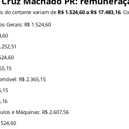
 Cruz Machado PR: remuneraç
iais do certame variam de
R$ 1.524,60 a R$ 17.483,16
. C
ços Gerais: R$ 1.524,60
4,60
.252,51
524,60
365,15
tomóvel: R$ 2.365,15
5,15
3,16
ulos e Máquinas: R$ 2.607,56
.524,60