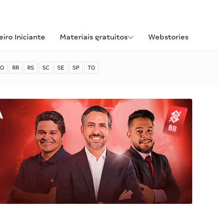
iro Iniciante
Materiais gratuitos
Webstories
O
RR
RS
SC
SE
SP
TO