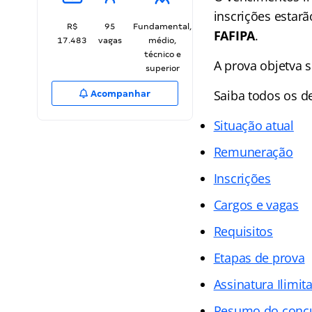
inscrições estar
R$
95
Fundamental,
FAFIPA
.
17.483
vagas
médio,
técnico e
A prova objetva s
superior
Saiba todos os d
Acompanhar
Situação atual
Remuneração
Inscrições
Cargos e vagas
Requisitos
Etapas de prova
Assinatura Ilimit
Resumo do conc