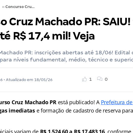
››
Concurso Cruz Machado PR: SAIU! 95 vagas. Até R$ 17,4 mil! Veja
o Cruz Machado PR: SAIU!
té R$ 17,4 mil! Veja
achado PR: inscrições abertas até 18/06! Edital 
ara níveis fundamental, médio, técnico e superio
1
0
26
• Atualizado em
18/05/26
urso Cruz Machado PR
está publicado! A
Prefeitura d
gas imediatas
e formação de cadastro de reserva para
iciais variam de
R$ 1.524,60 a R$ 17.483,16
, conforme 