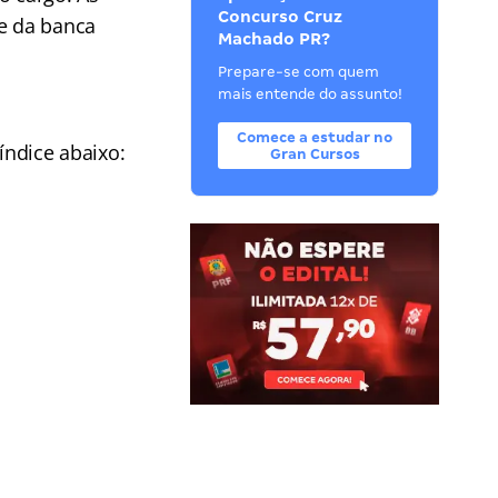
Concurso Cruz
te da banca
Machado PR?
Prepare-se com quem
mais entende do assunto!
Comece a estudar no
ndice abaixo:
Gran Cursos