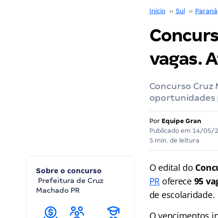
Início
››
Sul
››
Paraná
Concurs
vagas. A
Concurso Cruz M
oportunidades p
Por
Equipe Gran
Publicado em
14/05/
5 min. de leitura
O edital do
Conc
Sobre o concurso
PR
oferece
95 va
Prefeitura de Cruz
Machado PR
de escolaridade.
O vencimentos in