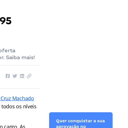
 95
oferta
r. Saiba mais!
e Cruz Machado
 todos os níveis
Quer conquistar a sua
o cargo. As
aprovação no