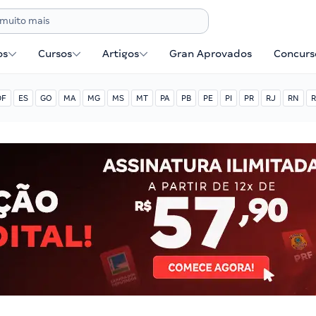
os
Cursos
Artigos
Gran Aprovados
Concurse
DF
ES
GO
MA
MG
MS
MT
PA
PB
PE
PI
PR
RJ
RN
R