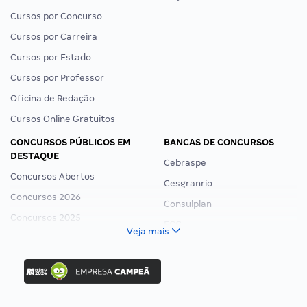
Cursos por Concurso
Cursos por Carreira
Cursos por Estado
Cursos por Professor
Oficina de Redação
Cursos Online Gratuitos
CONCURSOS PÚBLICOS EM
BANCAS DE CONCURSOS
DESTAQUE
Cebraspe
Concursos Abertos
Cesgranrio
Concursos 2026
Consulplan
Concursos 2025
FCC
Veja mais
Concurso Nacional Unificado
FGV
Concurso Ibama
Idecan
Concurso MPU
Selecon
Editais publicados
Uniase