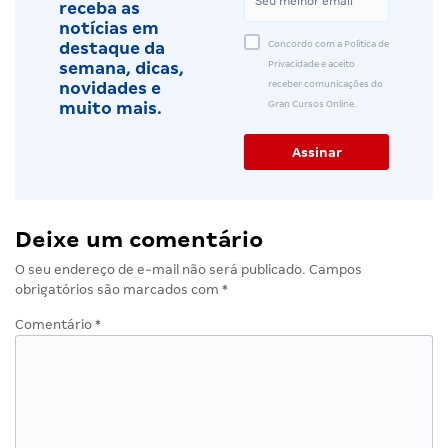
receba as
notícias em
Concordo com a Política de
destaque da
Privacidade e aceito
semana, dicas,
receber comunicações do
novidades e
Gran Cursos Online.
muito mais.
Deixe um comentário
O seu endereço de e-mail não será publicado.
Campos
obrigatórios são marcados com
*
Comentário
*