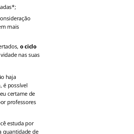
radas*;
consideração
tem mais
ertados,
o ciclo
ividade nas suas
ão haja
, é possível
seu certame de
por professores
cê estuda por
 a quantidade de