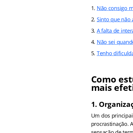
Não consigo me
Sinto que não
A falta de int
Não sei quand
Tenho dificuld
Como est
mais efet
1. Organizaç
Um dos principai
procrastinação. 
sensação de ter