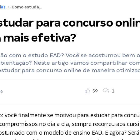
ias
››
Como estudar para concurso online de maneira mais efetiva?
tudar para concurso onli
 mais efetiva?
ação com o estudo EAD? Você se acostumou bem o
bientação? Neste artigo vamos compartilhar co
studar para concurso online de maneira otimizad
59
1
26
o: você finalmente se motivou para estudar para concu
ompromissos no dia a dia, sempre recorreu aos cursi
ostumado com o modelo de ensino EAD. E agora? Será 