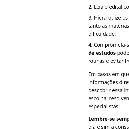
Leia o edital 
Hierarquize o
tanto as matéri
dificuldade;
Comprometa-se 
de estudos
poder
rotinas e evitar f
Em casos em que 
informações diret
descobrir essa i
escolha, resolve
especialistas.
Lembre-se semp
dia e sim a cons