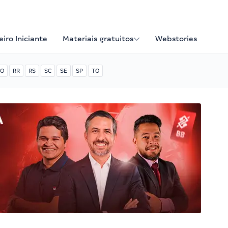
iro Iniciante
Materiais gratuitos
Webstories
O
RR
RS
SC
SE
SP
TO