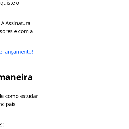
quiste o
 A Assinatura
ssores e com a
de lançamento!
 maneira
 de como estudar
ncipais
s: