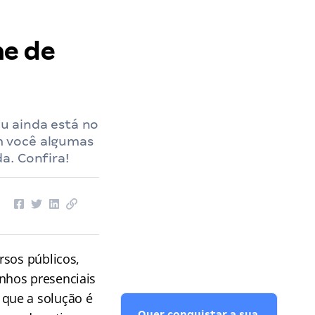
ne de
u ainda está no
m você algumas
a. Confira!
rsos públicos,
nhos presenciais
que a solução é
Quer conquistar a sua