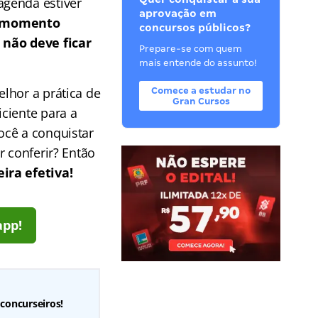
agenda estiver
aprovação em
o momento
concursos públicos?
 não deve ficar
Prepare-se com quem
mais entende do assunto!
lhor a prática de
Comece a estudar no
Gran Cursos
ciente para a
ocê a conquistar
r conferir? Então
ira efetiva!
app!
 concurseiros!