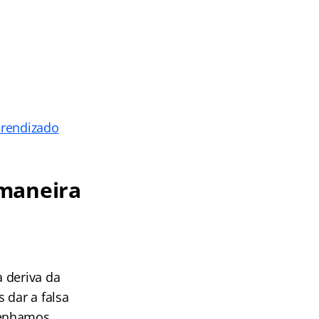
prendizado
 maneira
 deriva da
 dar a falsa
tenhamos