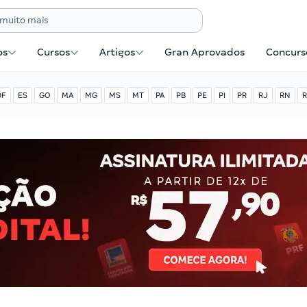
os
Cursos
Artigos
Gran Aprovados
Concurse
DF
ES
GO
MA
MG
MS
MT
PA
PB
PE
PI
PR
RJ
RN
R