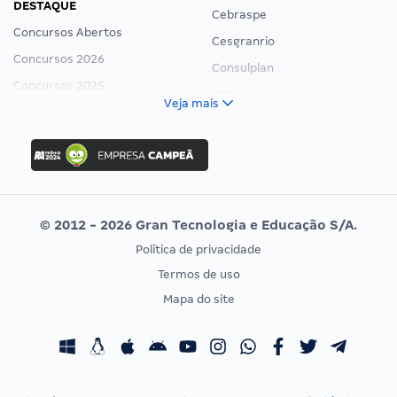
DESTAQUE
Cebraspe
Concursos Abertos
Cesgranrio
Concursos 2026
Consulplan
Concursos 2025
FCC
Veja mais
Concurso Nacional Unificado
FGV
Concurso Ibama
Idecan
Concurso MPU
Selecon
Editais publicados
Uniase
© 2012 - 2026 Gran Tecnologia e Educação S/A.
Vunesp
Política de privacidade
CONCURSOS POR PROFISSÃO
EXAME DE ORDEM
Termos de uso
Concursos Administrativos
OAB
Mapa do site
Concursos Educação
Prova OAB
Concursos Fiscais
Calendário OAB
Concursos Jurídicos
Questões OAB
Concursos Militares
Recursos OAB