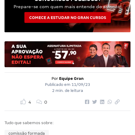
Prepare-se com quem mais entende do assunto!
COMECE A ESTUDAR NO GRAN CURSOS
Por
Equipe Gran
Publicado em
11/09/23
2 min. de leitura
4
0
Tudo que sabemos sobre:
comissão formada