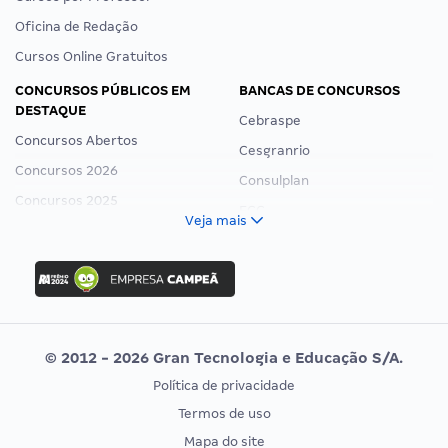
Oficina de Redação
Cursos Online Gratuitos
CONCURSOS PÚBLICOS EM
BANCAS DE CONCURSOS
DESTAQUE
Cebraspe
Concursos Abertos
Cesgranrio
Concursos 2026
Consulplan
Concursos 2025
FCC
Veja mais
Concurso Nacional Unificado
FGV
Concurso Ibama
Idecan
Concurso MPU
Selecon
Editais publicados
Uniase
© 2012 - 2026 Gran Tecnologia e Educação S/A.
Vunesp
Política de privacidade
CONCURSOS POR PROFISSÃO
EXAME DE ORDEM
Termos de uso
Concursos Administrativos
OAB
Mapa do site