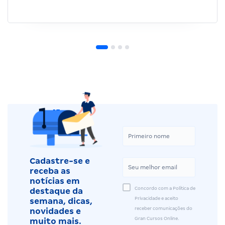
Cadastre-se e
receba as
notícias em
Concordo com a Política de
destaque da
Privacidade e aceito
semana, dicas,
receber comunicações do
novidades e
Gran Cursos Online.
muito mais.