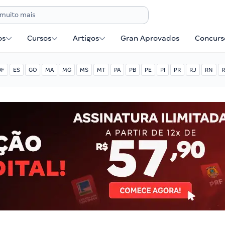
os
Cursos
Artigos
Gran Aprovados
Concurse
DF
ES
GO
MA
MG
MS
MT
PA
PB
PE
PI
PR
RJ
RN
R