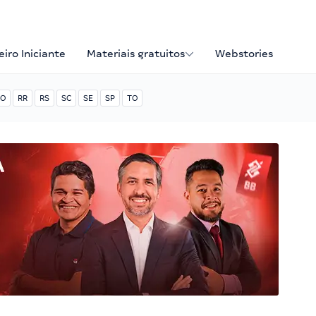
iro Iniciante
Materiais gratuitos
Webstories
O
RR
RS
SC
SE
SP
TO