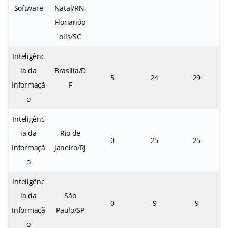
Software
Natal/RN,
Florianóp
olis/SC
Inteligênc
ia da
Brasília/D
5
24
29
Informaçã
F
o
Inteligênc
ia da
Rio de
0
25
25
Informaçã
Janeiro/RJ
o
Inteligênc
ia da
São
0
9
9
Informaçã
Paulo/SP
o