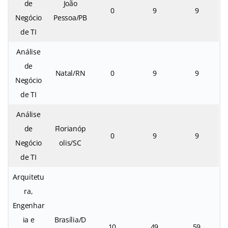
de
João
0
9
9
Negócio
Pessoa/PB
de TI
Análise
de
Natal/RN
0
9
9
Negócio
de TI
Análise
de
Florianóp
0
9
9
Negócio
olis/SC
de TI
Arquitetu
ra,
Engenhar
ia e
Brasília/D
10
49
59