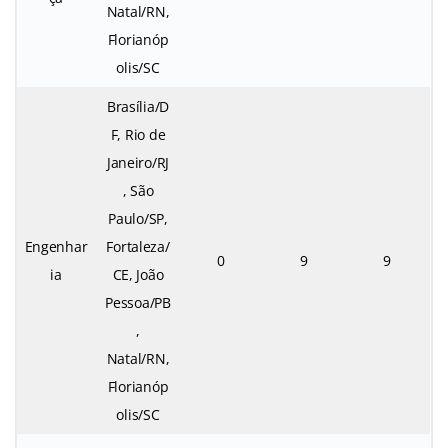
Natal/RN,
Florianóp
olis/SC
Brasília/D
F, Rio de
Janeiro/RJ
, São
Paulo/SP,
Engenhar
Fortaleza/
0
9
9
ia
CE, João
Pessoa/PB
,
Natal/RN,
Florianóp
olis/SC