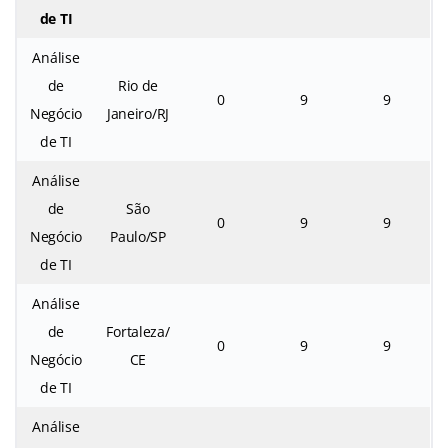
de TI
Análise
de
Rio de
0
9
9
Negócio
Janeiro/RJ
de TI
Análise
de
São
0
9
9
Negócio
Paulo/SP
de TI
Análise
de
Fortaleza/
0
9
9
Negócio
CE
de TI
Análise