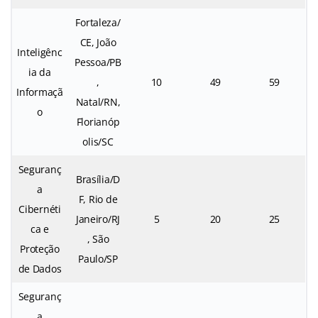
Fortaleza/
CE, João
Inteligênc
Pessoa/PB
ia da
,
10
49
59
Informaçã
Natal/RN,
o
Florianóp
olis/SC
Seguranç
Brasília/D
a
F, Rio de
Cibernéti
Janeiro/RJ
5
20
25
ca e
, São
Proteção
Paulo/SP
de Dados
Seguranç
a