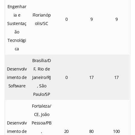
Engenhar
ia e
Florianóp
0
9
9
Sustentaç
olis/SC
ão
Tecnológi
ca
Brasília/D
Desenvolv
F, Rio de
imento de
Janeiro/RJ
0
17
17
Software
, São
Paulo/SP
Fortaleza/
CE, João
Desenvolv
Pessoa/PB
imento de
,
20
80
100