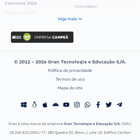
Concursos 2026
Consulplan
Concursos 2025
FCC
Veja mais
Concurso Nacional Unificado
FGV
Concurso Ibama
Idecan
Concurso MPU
Selecon
Editais publicados
Uniase
© 2012 - 2026 Gran Tecnologia e Educação S/A.
Vunesp
Política de privacidade
CONCURSOS POR PROFISSÃO
EXAME DE ORDEM
Termos de uso
Concursos Administrativos
OAB
Mapa do site
Concursos Educação
Prova OAB
Concursos Fiscais
Calendário OAB
Concursos Jurídicos
Questões OAB
Concursos Militares
Recursos OAB
Gran é uma marca da empresa
Gran Tecnologia e Educação S/A
, CNPJ:
Concursos Policiais
Exame de Ordem
18.260.822/0001-77, SBS Quadra 02, Bloco J, Lote 10, Edifício Carlton
Concursos Saúde