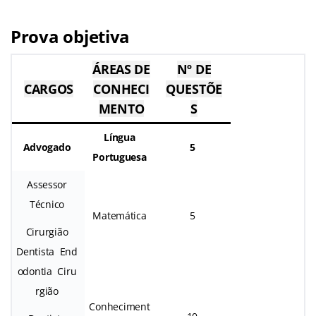
Prova objetiva
ÁREAS DE
Nº DE
CARGOS
CONHECI
QUESTÕE
MENTO
S
Língua
Advogado
5
Portuguesa
Assessor
Técnico
Matemática
5
Cirurgião
Dentista End
odontia Ciru
rgião
Conheciment