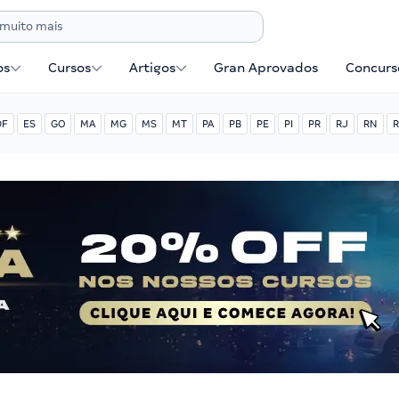
os
Cursos
Artigos
Gran Aprovados
Concurse
DF
ES
GO
MA
MG
MS
MT
PA
PB
PE
PI
PR
RJ
RN
R