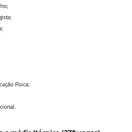
lho;
ista;
a;
;
cação Física;
cional.