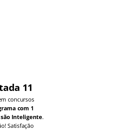
tada 11
 em concursos
grama com 1
isão Inteligente
.
o! Satisfação