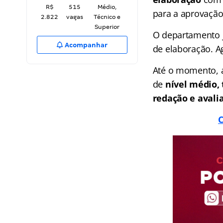
R$
515
Médio,
para a aprovação
2.822
vagas
Técnico e
Superior
O departamento j
Acompanhar
de elaboração. A
Até o momento, a
de
nível médio, 
redação e avalia
C