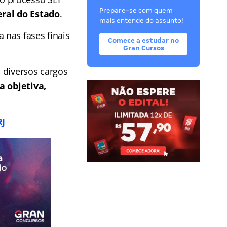
Prepare-se com quem
eral do Estado
.
mais entende do assunto!
 nas fases finais
Comece a estudar no
Gran Cursos
 diversos cargos
a objetiva,
RJ