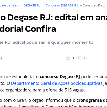
o de Janeiro
››
DEGASE RJ
››
Concurso DEGASE RJ
››
Concurso Degase RJ: edital em análise na Procuradoria! Confira
o Degase RJ: edital em aná
doria! Confira
e RJ: edital pode sair a qualquer momento!
0
0
25
ra de estar alerta: o
concurso Degase RJ
pode ser pub
to. O
Departamento Geral de Ações Socioeducativas
já
a organizadora para a oferta de 515 vagas.
to com o Gran, o órgão informou que o
cronograma do
a banca. Além disso, o Degase também informou que 