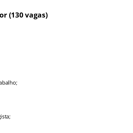
ior
(130 vagas)
abalho;
ista;