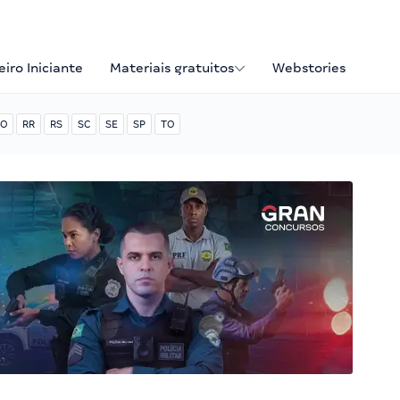
iro Iniciante
Materiais gratuitos
Webstories
O
RR
RS
SC
SE
SP
TO