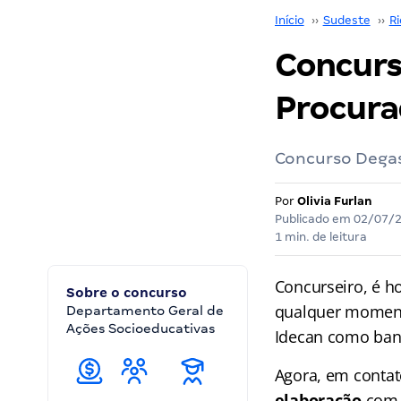
Início
››
Sudeste
››
Ri
Concurs
Procura
Concurso Degas
Por
Olivia Furlan
Publicado em
02/07/
1 min. de leitura
Concurseiro, é ho
Sobre o concurso
qualquer momen
Departamento Geral de
Ações Socioeducativas
Idecan como banc
Agora, em conta
elaboração
com 