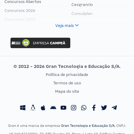
Concursos Abertos
Cesgranrio
Concursos 2026
Consulplan
Concursos 2025
FCC
Veja mais
Concurso Nacional Unificado
FGV
Concurso Ibama
Idecan
Concurso MPU
Selecon
Editais publicados
Uniase
© 2012 - 2026 Gran Tecnologia e Educação S/A.
Vunesp
Política de privacidade
CONCURSOS POR PROFISSÃO
EXAME DE ORDEM
Termos de uso
Concursos Administrativos
OAB
Mapa do site
Concursos Educação
Prova OAB
Concursos Fiscais
Calendário OAB
Concursos Jurídicos
Questões OAB
Concursos Militares
Recursos OAB
Gran é uma marca da empresa
Gran Tecnologia e Educação S/A
, CNPJ:
Concursos Policiais
Exame de Ordem