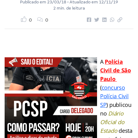
Publicado em
23/03/18
• Atualizado em
12/11/19
2 min. de leitura
0
0
A
Polícia
Civil d
e São
Paulo
(
concurso
Polícia Civil
SP
) publicou
no
Diário
Oficial do
Estado
desta