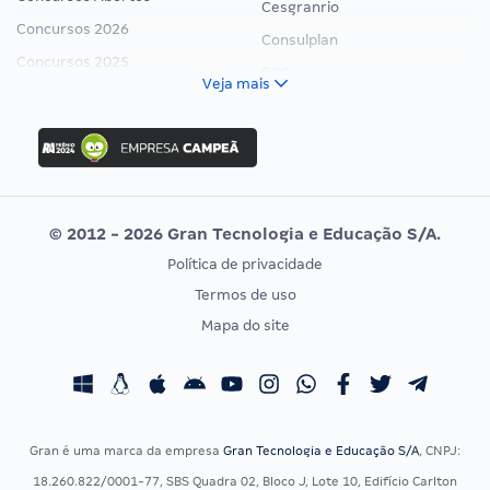
Cesgranrio
Concursos 2026
Consulplan
Concursos 2025
FCC
Veja mais
Concurso Nacional Unificado
FGV
Concurso Ibama
Idecan
Concurso MPU
Selecon
Editais publicados
Uniase
© 2012 - 2026 Gran Tecnologia e Educação S/A.
Vunesp
Política de privacidade
CONCURSOS POR PROFISSÃO
EXAME DE ORDEM
Termos de uso
Concursos Administrativos
OAB
Mapa do site
Concursos Educação
Prova OAB
Concursos Fiscais
Calendário OAB
Concursos Jurídicos
Questões OAB
Concursos Militares
Recursos OAB
Gran é uma marca da empresa
Gran Tecnologia e Educação S/A
, CNPJ:
Concursos Policiais
Exame de Ordem
18.260.822/0001-77, SBS Quadra 02, Bloco J, Lote 10, Edifício Carlton