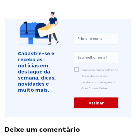
Cadastre-se e
receba as
notícias em
Concordo com a Política de
destaque da
Privacidade e aceito
semana, dicas,
receber comunicações do
novidades e
Gran Cursos Online.
muito mais.
Deixe um comentário