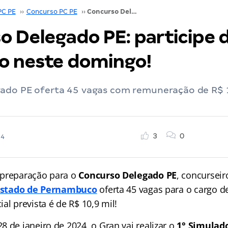
PC PE
››
Concurso PC PE
››
Concurso Delegado PE: participe do simulado neste domingo!
o Delegado PE: participe 
o neste domingo!
ado PE oferta 45 vagas com remuneração de R$ 1
3
0
24
 preparação para o
Concurso Delegado PE
, concurseir
o Estado de Pernambuco
oferta 45 vagas para o cargo d
al prevista é de R$ 10,9 mil!
 de janeiro de 2024, o Gran vai realizar o
1° Simulad