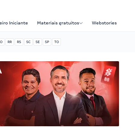
iro Iniciante
Materiais gratuitos
Webstories
O
RR
RS
SC
SE
SP
TO