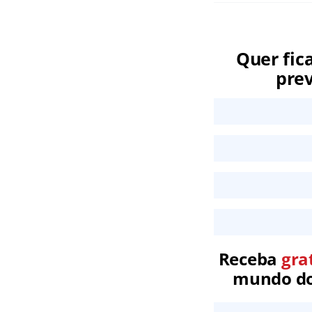
Quer fic
prev
Receba
gra
mundo dos