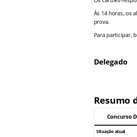
Os cartões-respos
Às 14 horas, os 
prova.
Para participar, 
Delegado
Resumo d
Concurso D
Situação atual