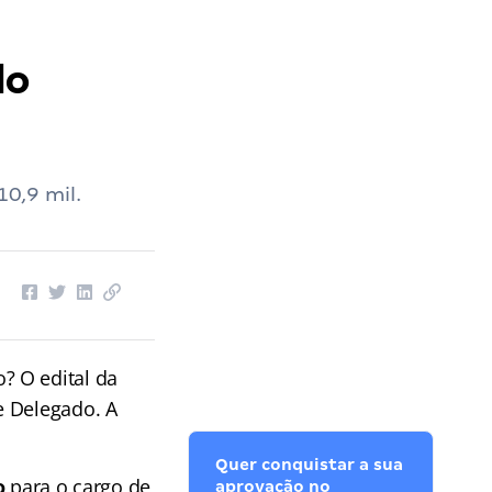
do
0,9 mil.
o? O edital da
e Delegado. A
Quer conquistar a sua
o
para o cargo de
aprovação no