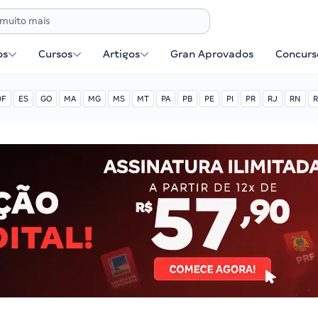
os
Cursos
Artigos
Gran Aprovados
Concurse
DF
ES
GO
MA
MG
MS
MT
PA
PB
PE
PI
PR
RJ
RN
R