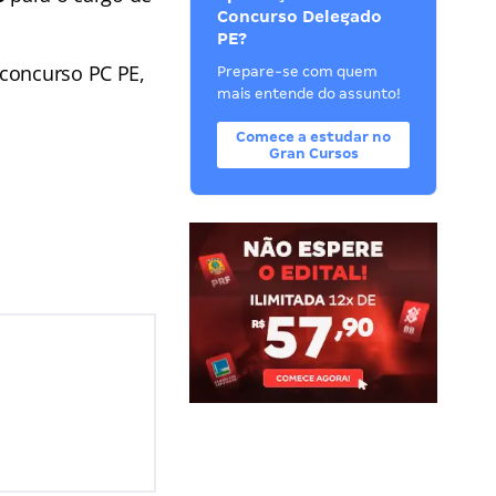
Concurso Delegado
PE?
 concurso PC PE,
Prepare-se com quem
mais entende do assunto!
Comece a estudar no
Gran Cursos