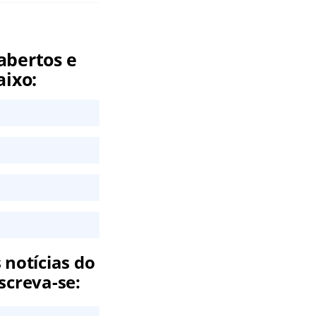
abertos e
aixo:
 notícias do
screva-se: