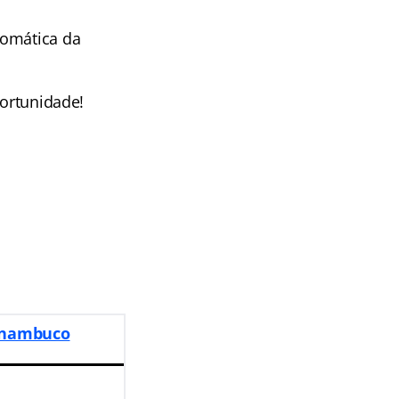
tomática da
portunidade!
ernambuco